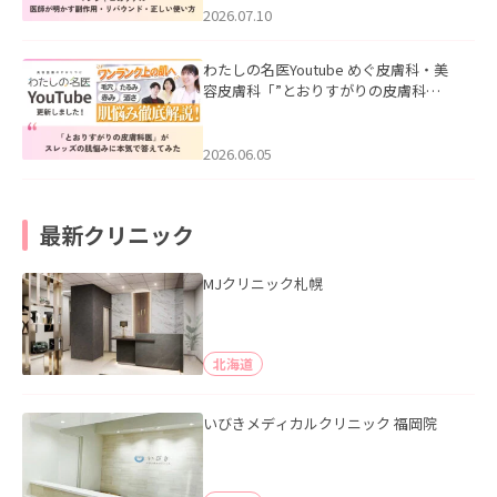
た。
2026.07.10
わたしの名医Youtube めぐ皮膚科・美
容皮膚科「”とおりすがりの皮膚科
医”がスレッズの肌悩みに本気で答えて
みた」を公開いたしました。
2026.06.05
最新クリニック
MJクリニック札幌
北海道
いびきメディカルクリニック 福岡院