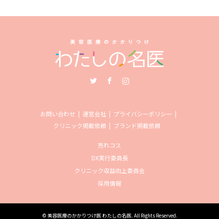
Twitter
Facebook
Instagram
お問い合わせ
運営会社
プライバシーポリシー
クリニック掲載依頼
ブランド掲載依頼
売れコス
DX実行委員長
クリニック収益向上委員会
採用情報
©
美容医療のかかりつけ医 わたしの名医
. All Rights Reserved.