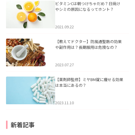
ビタミンCは朝つけちゃだめ？日焼け
やシミの原因になるってホント？
2021.09.22
【教えてドクター】防風通聖散の効果
や副作用は？長期服用は危険なの？
2023.07.27
【薬剤師監修】ミヤBM錠に痩せる効果
は本当にあるの？
2023.11.10
新着記事