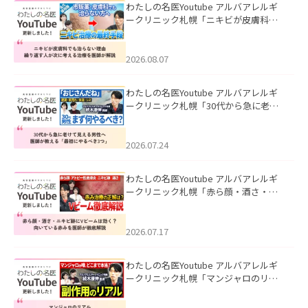
わたしの名医Youtube アルバアレルギ
ークリニック札幌「ニキビが皮膚科で
も治らない理由｜繰り返す人が次に考
える治療を医師が解説」を公開いたし
ました。
2026.08.07
わたしの名医Youtube アルバアレルギ
ークリニック札幌「30代から急に老け
て見える男性へ｜医師が教える「最初
にやるべき3つ」」を公開いたしまし
た。
2026.07.24
わたしの名医Youtube アルバアレルギ
ークリニック札幌「赤ら顔・酒さ・ニ
キビ跡にVビームは効く？向いている赤
みを医師が徹底解説」を公開いたしま
した。
2026.07.17
わたしの名医Youtube アルバアレルギ
ークリニック札幌「マンジャロのリア
ル｜医師が明かす副作用・リバウン
ド・正しい使い方」を公開いたしまし