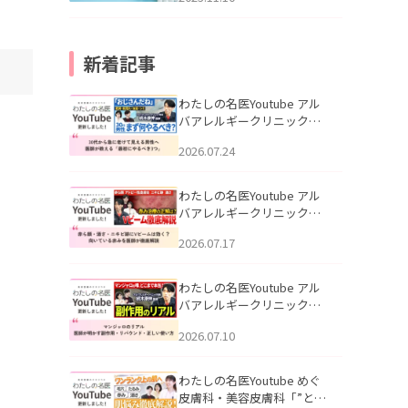
新着記事
わたしの名医Youtube アル
バアレルギークリニック札
幌「30代から急に老けて見
2026.07.24
える男性へ｜医師が教える
「最初にやるべき3つ」」を
公開いたしました。
わたしの名医Youtube アル
バアレルギークリニック札
幌「赤ら顔・酒さ・ニキビ
2026.07.17
跡にVビームは効く？向いて
いる赤みを医師が徹底解
説」を公開いたしました。
わたしの名医Youtube アル
バアレルギークリニック札
幌「マンジャロのリアル｜
2026.07.10
医師が明かす副作用・リバ
ウンド・正しい使い方」を
公開いたしました。
わたしの名医Youtube めぐ
皮膚科・美容皮膚科「”とお