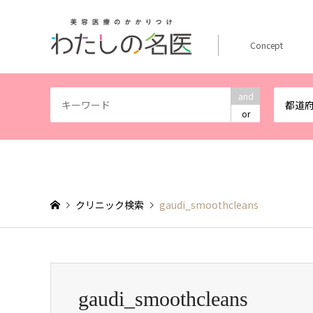
Concept
and
都道
or
クリニック検索
gaudi_smoothcleans
gaudi_smoothcleans