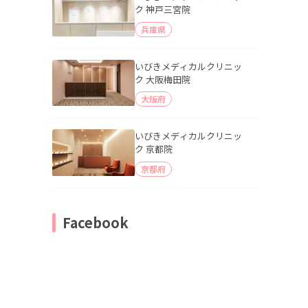
ク 神戸三宮院
兵庫県
いびきメディカルクリニッ
ク 大阪梅田院
大阪府
いびきメディカルクリニッ
ク 京都院
京都府
Facebook