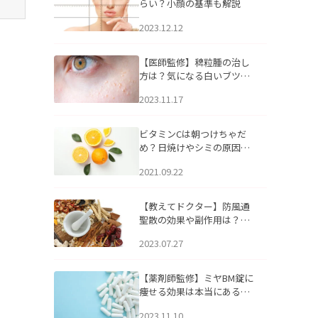
らい？小顔の基準も解説
2023.12.12
【医師監修】稗粒腫の治し
方は？気になる白いブツブ
ツの原因と自宅でできるケ
2023.11.17
アについて
ビタミンCは朝つけちゃだ
め？日焼けやシミの原因に
なるってホント？
2021.09.22
【教えてドクター】防風通
聖散の効果や副作用は？長
期服用は危険なの？
2023.07.27
【薬剤師監修】ミヤBM錠に
痩せる効果は本当にある
の？
2023.11.10