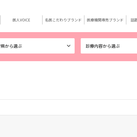
医人VOICE
名医こだわりブランド
医療機関専売ブランド
話
府県から選ぶ
診療内容から選ぶ