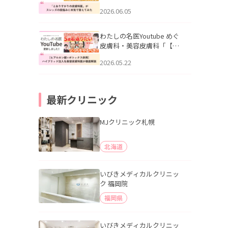
りすがりの皮膚科医”がスレ
2026.06.05
ッズの肌悩みに本気で答え
てみた」を公開いたしまし
た。
わたしの名医Youtube めぐ
皮膚科・美容皮膚科「【ヒ
アルロン酸×ボトックス併
2026.05.22
用】ハイブリッド注入を美
容皮膚科医が徹底解説」を
公開いたしました。
最新クリニック
MJクリニック札幌
北海道
いびきメディカルクリニッ
ク 福岡院
福岡県
いびきメディカルクリニッ