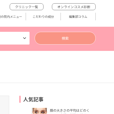
クリニック一覧
オンラインコスメ診断
題の院内メニュー
こだわりの成分
編集部コラム
人気記事
顔の大きさの平均はどのく