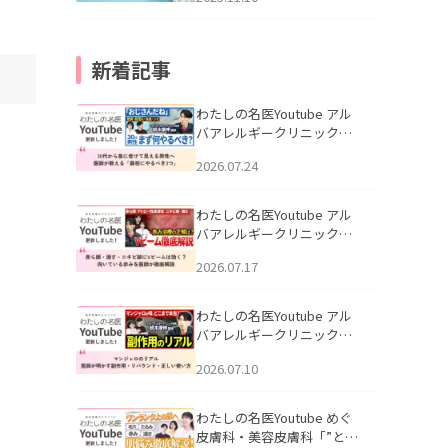
新着記事
わたしの名医Youtube アル
バアレルギークリニック札
幌「30代から急に老けて見
2026.07.24
える男性へ｜医師が教える
「最初にやるべき3つ」」を
公開いたしました。
わたしの名医Youtube アル
バアレルギークリニック札
幌「赤ら顔・酒さ・ニキビ
2026.07.17
跡にVビームは効く？向いて
いる赤みを医師が徹底解
説」を公開いたしました。
わたしの名医Youtube アル
バアレルギークリニック札
幌「マンジャロのリアル｜
2026.07.10
医師が明かす副作用・リバ
ウンド・正しい使い方」を
公開いたしました。
わたしの名医Youtube めぐ
皮膚科・美容皮膚科「”とお