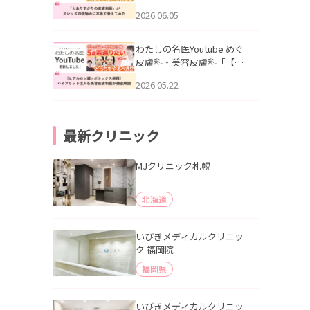
りすがりの皮膚科医”がスレ
2026.06.05
ッズの肌悩みに本気で答え
てみた」を公開いたしまし
た。
わたしの名医Youtube めぐ
皮膚科・美容皮膚科「【ヒ
アルロン酸×ボトックス併
2026.05.22
用】ハイブリッド注入を美
容皮膚科医が徹底解説」を
公開いたしました。
最新クリニック
MJクリニック札幌
北海道
いびきメディカルクリニッ
ク 福岡院
福岡県
いびきメディカルクリニッ