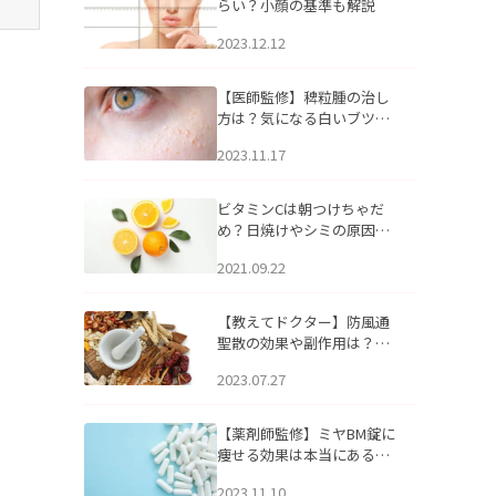
らい？小顔の基準も解説
2023.12.12
【医師監修】稗粒腫の治し
方は？気になる白いブツブ
ツの原因と自宅でできるケ
2023.11.17
アについて
ビタミンCは朝つけちゃだ
め？日焼けやシミの原因に
なるってホント？
2021.09.22
【教えてドクター】防風通
聖散の効果や副作用は？長
期服用は危険なの？
2023.07.27
【薬剤師監修】ミヤBM錠に
痩せる効果は本当にある
の？
2023.11.10