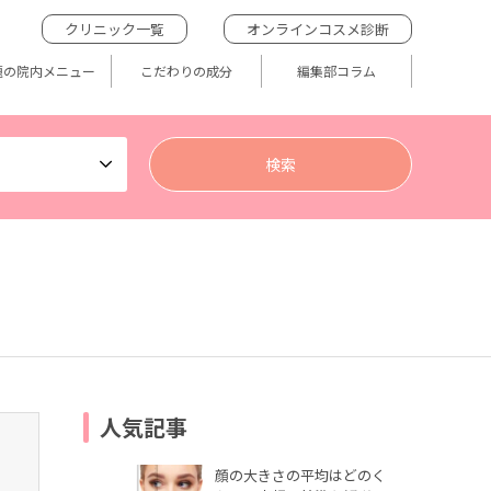
クリニック一覧
オンラインコスメ診断
題の院内メニュー
こだわりの成分
編集部コラム
人気記事
顔の大きさの平均はどのく