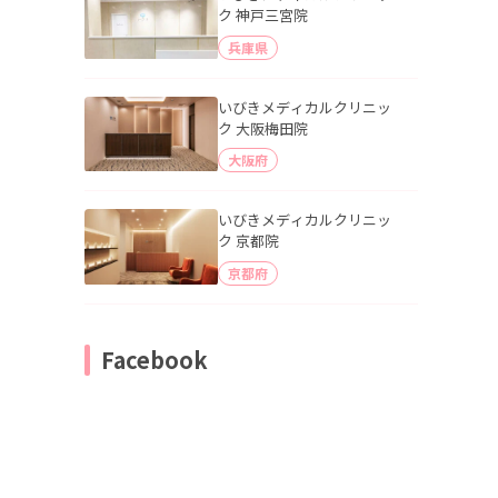
ク 神戸三宮院
兵庫県
いびきメディカルクリニッ
ク 大阪梅田院
大阪府
いびきメディカルクリニッ
ク 京都院
京都府
Facebook