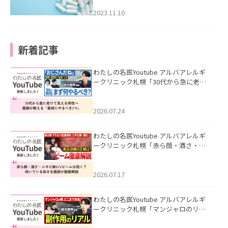
2023.11.10
新着記事
わたしの名医Youtube アルバアレルギ
ークリニック札幌「30代から急に老け
て見える男性へ｜医師が教える「最初
にやるべき3つ」」を公開いたしまし
た。
2026.07.24
わたしの名医Youtube アルバアレルギ
ークリニック札幌「赤ら顔・酒さ・ニ
キビ跡にVビームは効く？向いている赤
みを医師が徹底解説」を公開いたしま
した。
2026.07.17
わたしの名医Youtube アルバアレルギ
ークリニック札幌「マンジャロのリア
ル｜医師が明かす副作用・リバウン