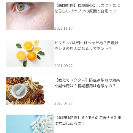
【医師監修】稗粒腫の治し方は？気に
なる白いブツブツの原因と自宅ででき
るケアについて
2023.11.17
ビタミンCは朝つけちゃだめ？日焼け
やシミの原因になるってホント？
2021.09.22
【教えてドクター】防風通聖散の効果
や副作用は？長期服用は危険なの？
2023.07.27
【薬剤師監修】ミヤBM錠に痩せる効果
は本当にあるの？