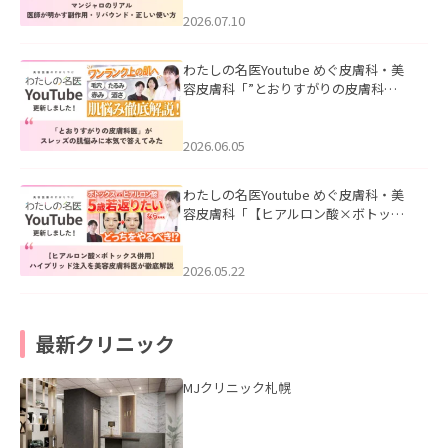
ド・正しい使い方」を公開いたしまし
た。
2026.07.10
わたしの名医Youtube めぐ皮膚科・美
容皮膚科「”とおりすがりの皮膚科
医”がスレッズの肌悩みに本気で答えて
みた」を公開いたしました。
2026.06.05
わたしの名医Youtube めぐ皮膚科・美
容皮膚科「【ヒアルロン酸×ボトック
ス併用】ハイブリッド注入を美容皮膚
科医が徹底解説」を公開いたしまし
た。
2026.05.22
最新クリニック
MJクリニック札幌