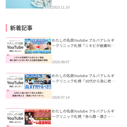
2023.11.10
新着記事
わたしの名医Youtube アルバアレルギ
ークリニック札幌「ニキビが皮膚科で
も治らない理由｜繰り返す人が次に考
える治療を医師が解説」を公開いたし
ました。
2026.08.07
わたしの名医Youtube アルバアレルギ
ークリニック札幌「30代から急に老け
て見える男性へ｜医師が教える「最初
にやるべき3つ」」を公開いたしまし
た。
2026.07.24
わたしの名医Youtube アルバアレルギ
ークリニック札幌「赤ら顔・酒さ・ニ
キビ跡にVビームは効く？向いている赤