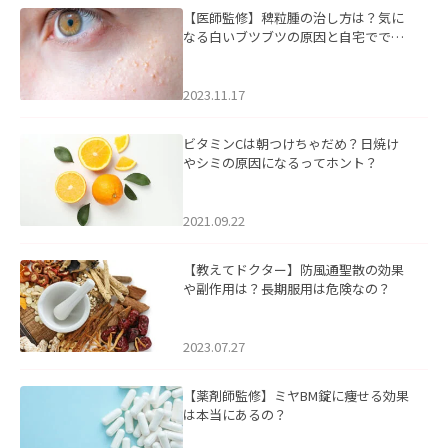
【医師監修】稗粒腫の治し方は？気に
なる白いブツブツの原因と自宅ででき
るケアについて
2023.11.17
ビタミンCは朝つけちゃだめ？日焼け
やシミの原因になるってホント？
2021.09.22
【教えてドクター】防風通聖散の効果
や副作用は？長期服用は危険なの？
2023.07.27
【薬剤師監修】ミヤBM錠に痩せる効果
は本当にあるの？