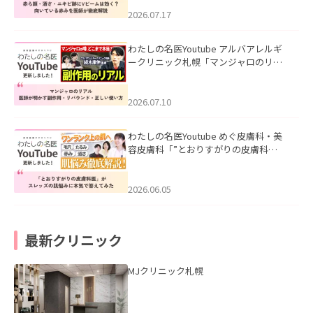
みを医師が徹底解説」を公開いたしま
した。
2026.07.17
わたしの名医Youtube アルバアレルギ
ークリニック札幌「マンジャロのリア
ル｜医師が明かす副作用・リバウン
ド・正しい使い方」を公開いたしまし
た。
2026.07.10
わたしの名医Youtube めぐ皮膚科・美
容皮膚科「”とおりすがりの皮膚科
医”がスレッズの肌悩みに本気で答えて
みた」を公開いたしました。
2026.06.05
最新クリニック
MJクリニック札幌