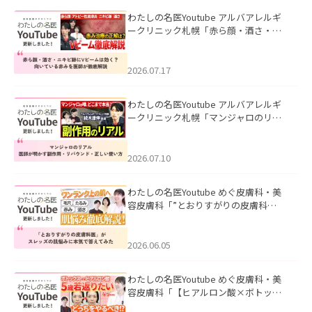
わたしの名医Youtube アルバアレルギ
ークリニック札幌「赤ら顔・酒さ・ニ
キビ跡にVビームは効く？向いている赤
みを医師が徹底解説」を公開いたしま
した。
2026.07.17
わたしの名医Youtube アルバアレルギ
ークリニック札幌「マンジャロのリア
ル｜医師が明かす副作用・リバウン
ド・正しい使い方」を公開いたしまし
た。
2026.07.10
わたしの名医Youtube めぐ皮膚科・美
容皮膚科「”とおりすがりの皮膚科
医”がスレッズの肌悩みに本気で答えて
みた」を公開いたしました。
2026.06.05
わたしの名医Youtube めぐ皮膚科・美
容皮膚科「【ヒアルロン酸×ボトック
ス併用】ハイブリッド注入を美容皮膚