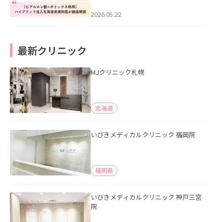
科医が徹底解説」を公開いたしまし
た。
2026.05.22
最新クリニック
MJクリニック札幌
北海道
いびきメディカルクリニック 福岡院
福岡県
いびきメディカルクリニック 神戸三宮
院