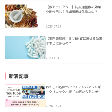
【教えてドクター】防風通聖散の効果
や副作用は？長期服用は危険なの？
2023.07.27
【薬剤師監修】ミヤBM錠に痩せる効果
は本当にあるの？
2023.11.10
新着記事
わたしの名医Youtube アルバアレルギ
ークリニック札幌「30代から急に老け
て見える男性へ｜医師が教える「最初
にやるべき3つ」」を公開いたしまし
た。
2026.07.24