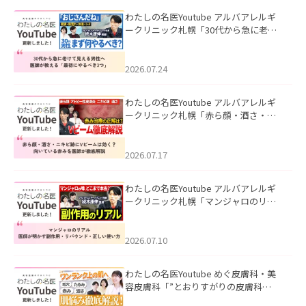
わたしの名医Youtube アルバアレルギ
ークリニック札幌「30代から急に老け
て見える男性へ｜医師が教える「最初
にやるべき3つ」」を公開いたしまし
た。
2026.07.24
わたしの名医Youtube アルバアレルギ
ークリニック札幌「赤ら顔・酒さ・ニ
キビ跡にVビームは効く？向いている赤
みを医師が徹底解説」を公開いたしま
した。
2026.07.17
わたしの名医Youtube アルバアレルギ
ークリニック札幌「マンジャロのリア
ル｜医師が明かす副作用・リバウン
ド・正しい使い方」を公開いたしまし
た。
2026.07.10
わたしの名医Youtube めぐ皮膚科・美
容皮膚科「”とおりすがりの皮膚科
医”がスレッズの肌悩みに本気で答えて