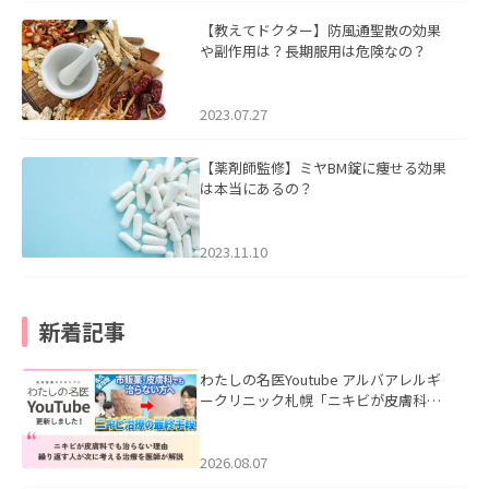
【教えてドクター】防風通聖散の効果
や副作用は？長期服用は危険なの？
2023.07.27
【薬剤師監修】ミヤBM錠に痩せる効果
は本当にあるの？
2023.11.10
新着記事
わたしの名医Youtube アルバアレルギ
ークリニック札幌「ニキビが皮膚科で
も治らない理由｜繰り返す人が次に考
える治療を医師が解説」を公開いたし
ました。
2026.08.07