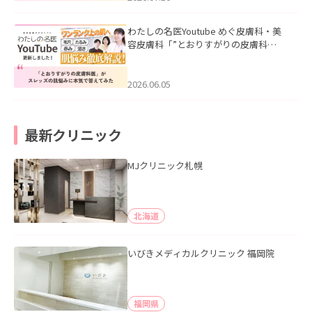
わたしの名医Youtube めぐ皮膚科・美
容皮膚科「”とおりすがりの皮膚科
医”がスレッズの肌悩みに本気で答えて
みた」を公開いたしました。
2026.06.05
最新クリニック
MJクリニック札幌
北海道
いびきメディカルクリニック 福岡院
福岡県