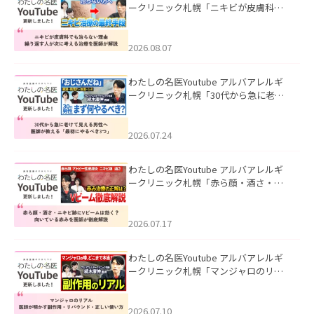
ークリニック札幌「ニキビが皮膚科で
も治らない理由｜繰り返す人が次に考
える治療を医師が解説」を公開いたし
ました。
2026.08.07
わたしの名医Youtube アルバアレルギ
ークリニック札幌「30代から急に老け
て見える男性へ｜医師が教える「最初
にやるべき3つ」」を公開いたしまし
た。
2026.07.24
わたしの名医Youtube アルバアレルギ
ークリニック札幌「赤ら顔・酒さ・ニ
キビ跡にVビームは効く？向いている赤
みを医師が徹底解説」を公開いたしま
した。
2026.07.17
わたしの名医Youtube アルバアレルギ
ークリニック札幌「マンジャロのリア
ル｜医師が明かす副作用・リバウン
ド・正しい使い方」を公開いたしまし
た。
2026.07.10