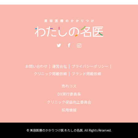
Twitter
Facebook
Instagram
お問い合わせ
運営会社
プライバシーポリシー
クリニック掲載依頼
ブランド掲載依頼
売れコス
DX実行委員長
クリニック収益向上委員会
採用情報
©
美容医療のかかりつけ医 わたしの名医
. All Rights Reserved.