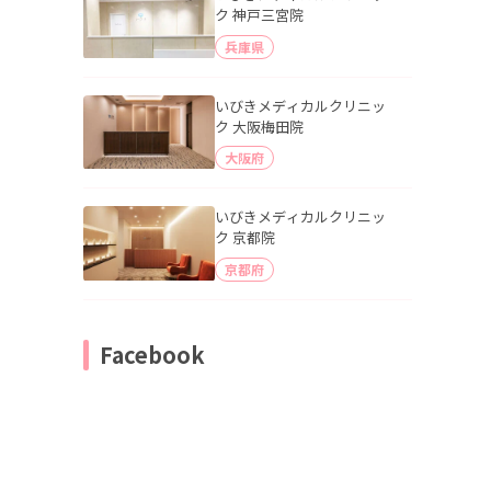
ク 神戸三宮院
兵庫県
いびきメディカルクリニッ
ク 大阪梅田院
大阪府
いびきメディカルクリニッ
ク 京都院
京都府
Facebook