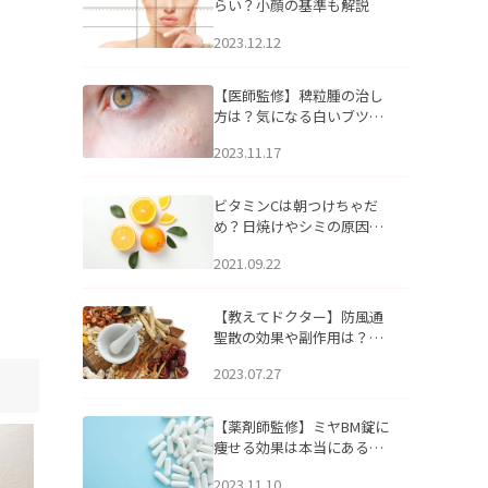
らい？小顔の基準も解説
2023.12.12
【医師監修】稗粒腫の治し
方は？気になる白いブツブ
ツの原因と自宅でできるケ
2023.11.17
アについて
ビタミンCは朝つけちゃだ
め？日焼けやシミの原因に
なるってホント？
2021.09.22
【教えてドクター】防風通
聖散の効果や副作用は？長
期服用は危険なの？
2023.07.27
【薬剤師監修】ミヤBM錠に
痩せる効果は本当にある
の？
2023.11.10