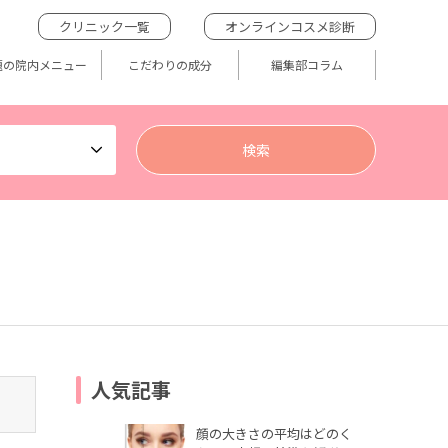
クリニック一覧
オンラインコスメ診断
題の院内メニュー
こだわりの成分
編集部コラム
人気記事
顔の大きさの平均はどのく