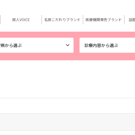
医人VOICE
名医こだわりブランド
医療機関専売ブランド
話
府県から選ぶ
診療内容から選ぶ