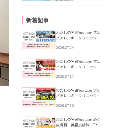
新着記事
わたしの名医Youtube アル
バアレルギークリニック札
幌「30代から急に老けて見
2026.07.24
える男性へ｜医師が教える
「最初にやるべき3つ」」を
公開いたしました。
わたしの名医Youtube アル
バアレルギークリニック札
幌「赤ら顔・酒さ・ニキビ
2026.07.17
跡にVビームは効く？向いて
いる赤みを医師が徹底解
説」を公開いたしました。
わたしの名医Youtube アル
バアレルギークリニック札
幌「マンジャロのリアル｜
2026.07.10
医師が明かす副作用・リバ
ウンド・正しい使い方」を
公開いたしました。
わたしの名医Youtube めぐ
皮膚科・美容皮膚科「”とお