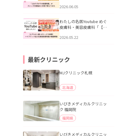
りすがりの皮膚科医”がスレ
2026.06.05
ッズの肌悩みに本気で答え
てみた」を公開いたしまし
た。
わたしの名医Youtube めぐ
皮膚科・美容皮膚科「【ヒ
アルロン酸×ボトックス併
2026.05.22
用】ハイブリッド注入を美
容皮膚科医が徹底解説」を
公開いたしました。
最新クリニック
MJクリニック札幌
北海道
いびきメディカルクリニッ
ク 福岡院
福岡県
いびきメディカルクリニッ