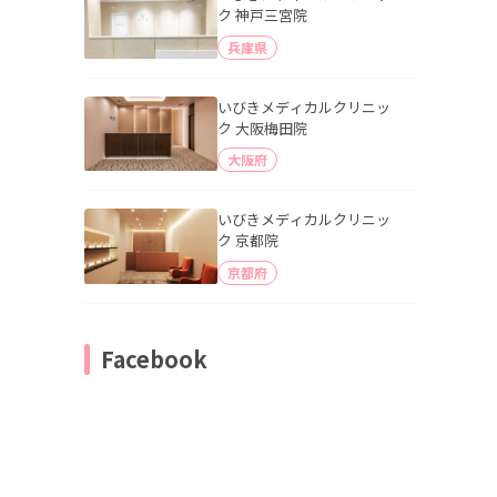
ク 神戸三宮院
兵庫県
いびきメディカルクリニッ
ク 大阪梅田院
大阪府
いびきメディカルクリニッ
ク 京都院
京都府
Facebook