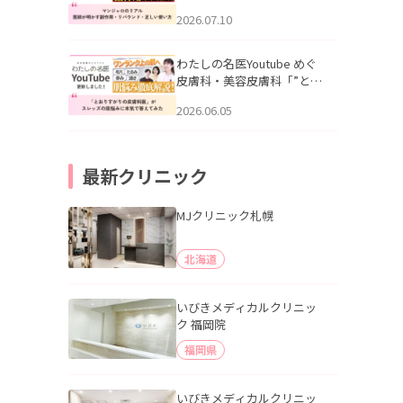
幌「マンジャロのリアル｜
2026.07.10
医師が明かす副作用・リバ
ウンド・正しい使い方」を
公開いたしました。
わたしの名医Youtube めぐ
皮膚科・美容皮膚科「”とお
りすがりの皮膚科医”がスレ
2026.06.05
ッズの肌悩みに本気で答え
てみた」を公開いたしまし
た。
最新クリニック
MJクリニック札幌
北海道
いびきメディカルクリニッ
ク 福岡院
福岡県
いびきメディカルクリニッ