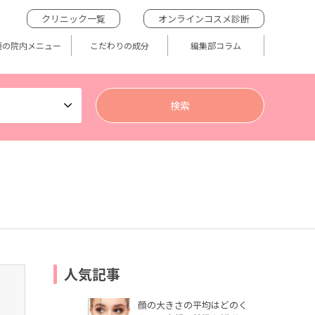
クリニック一覧
オンラインコスメ診断
題の院内メニュー
こだわりの成分
編集部コラム
人気記事
顔の大きさの平均はどのく