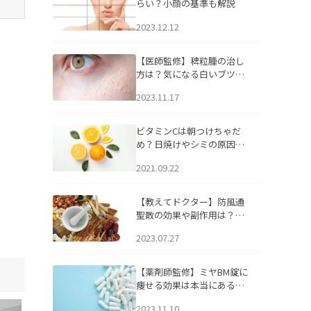
らい？小顔の基準も解説
2023.12.12
【医師監修】稗粒腫の治し
方は？気になる白いブツブ
ツの原因と自宅でできるケ
2023.11.17
アについて
ビタミンCは朝つけちゃだ
め？日焼けやシミの原因に
なるってホント？
2021.09.22
【教えてドクター】防風通
聖散の効果や副作用は？長
期服用は危険なの？
2023.07.27
【薬剤師監修】ミヤBM錠に
痩せる効果は本当にある
の？
2023.11.10