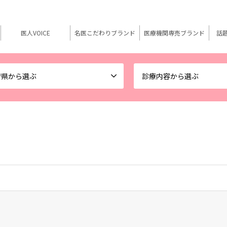
医人VOICE
名医こだわりブランド
医療機関専売ブランド
話
府県から選ぶ
診療内容から選ぶ