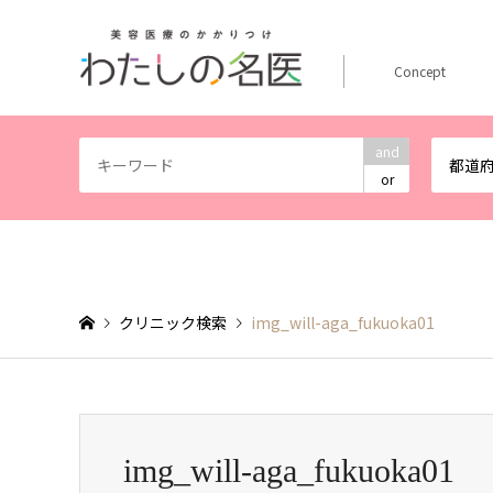
Concept
and
都道
or
クリニック検索
img_will-aga_fukuoka01
img_will-aga_fukuoka01