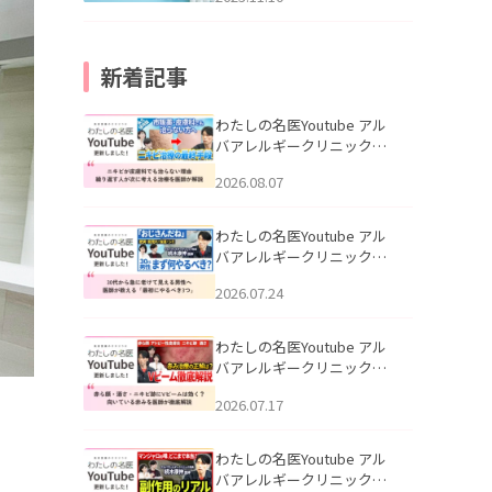
新着記事
わたしの名医Youtube アル
バアレルギークリニック札
幌「ニキビが皮膚科でも治
2026.08.07
らない理由｜繰り返す人が
次に考える治療を医師が解
説」を公開いたしました。
わたしの名医Youtube アル
バアレルギークリニック札
幌「30代から急に老けて見
2026.07.24
える男性へ｜医師が教える
「最初にやるべき3つ」」を
公開いたしました。
わたしの名医Youtube アル
バアレルギークリニック札
幌「赤ら顔・酒さ・ニキビ
2026.07.17
跡にVビームは効く？向いて
いる赤みを医師が徹底解
説」を公開いたしました。
わたしの名医Youtube アル
バアレルギークリニック札