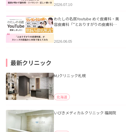
た。
2026.07.10
わたしの名医Youtube めぐ皮膚科・美
容皮膚科「”とおりすがりの皮膚科
医”がスレッズの肌悩みに本気で答えて
みた」を公開いたしました。
2026.06.05
最新クリニック
MJクリニック札幌
北海道
いびきメディカルクリニック 福岡院