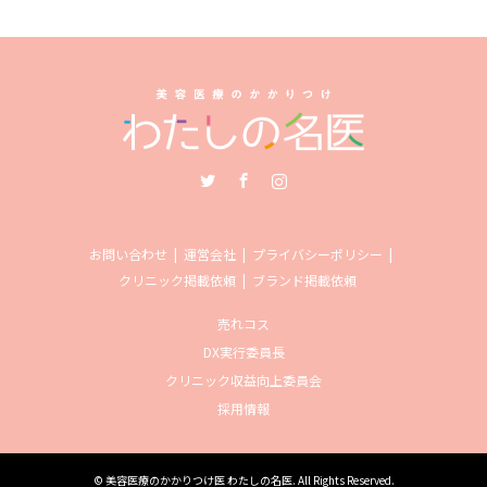
Twitter
Facebook
Instagram
お問い合わせ
運営会社
プライバシーポリシー
クリニック掲載依頼
ブランド掲載依頼
売れコス
DX実行委員長
クリニック収益向上委員会
採用情報
©
美容医療のかかりつけ医 わたしの名医
. All Rights Reserved.