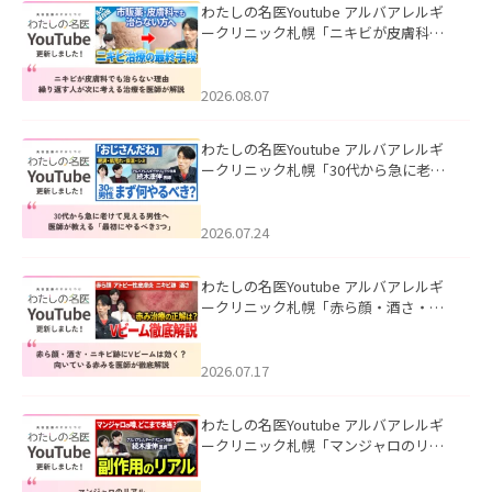
わたしの名医Youtube アルバアレルギ
ークリニック札幌「ニキビが皮膚科で
も治らない理由｜繰り返す人が次に考
える治療を医師が解説」を公開いたし
ました。
2026.08.07
わたしの名医Youtube アルバアレルギ
ークリニック札幌「30代から急に老け
て見える男性へ｜医師が教える「最初
にやるべき3つ」」を公開いたしまし
た。
2026.07.24
わたしの名医Youtube アルバアレルギ
ークリニック札幌「赤ら顔・酒さ・ニ
キビ跡にVビームは効く？向いている赤
みを医師が徹底解説」を公開いたしま
した。
2026.07.17
わたしの名医Youtube アルバアレルギ
ークリニック札幌「マンジャロのリア
ル｜医師が明かす副作用・リバウン
ド・正しい使い方」を公開いたしまし