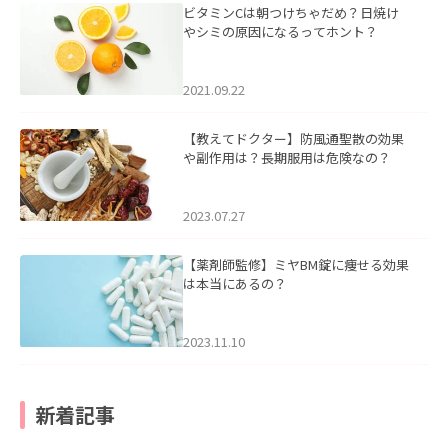
ビタミンCは朝つけちゃだめ？日焼け
やシミの原因になるってホント？
2021.09.22
【教えてドクター】防風通聖散の効果
や副作用は？長期服用は危険なの？
2023.07.27
【薬剤師監修】ミヤBM錠に痩せる効果
は本当にあるの？
2023.11.10
新着記事