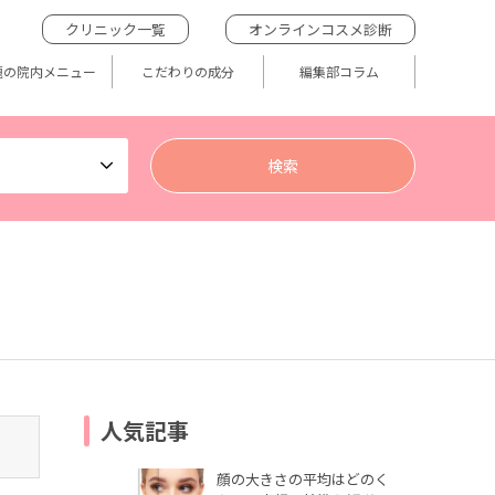
クリニック一覧
オンラインコスメ診断
題の院内メニュー
こだわりの成分
編集部コラム
人気記事
顔の大きさの平均はどのく