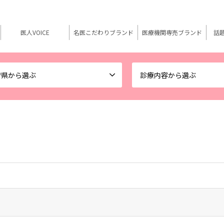
医人VOICE
名医こだわりブランド
医療機関専売ブランド
話
府県から選ぶ
診療内容から選ぶ