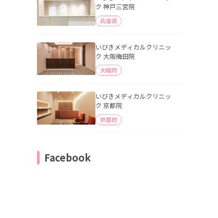
ク 神戸三宮院
兵庫県
いびきメディカルクリニッ
ク 大阪梅田院
大阪府
いびきメディカルクリニッ
ク 京都院
京都府
Facebook