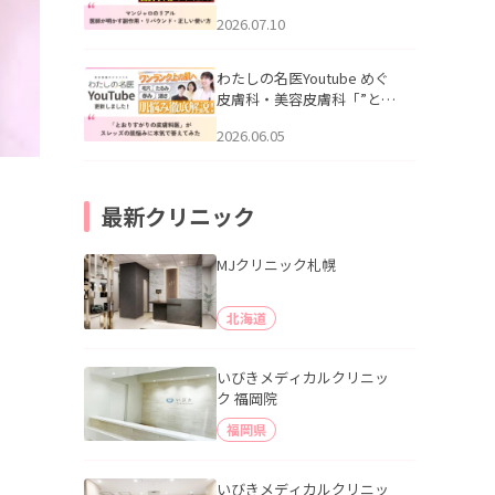
幌「マンジャロのリアル｜
2026.07.10
医師が明かす副作用・リバ
ウンド・正しい使い方」を
公開いたしました。
わたしの名医Youtube めぐ
皮膚科・美容皮膚科「”とお
りすがりの皮膚科医”がスレ
2026.06.05
ッズの肌悩みに本気で答え
てみた」を公開いたしまし
た。
最新クリニック
MJクリニック札幌
北海道
いびきメディカルクリニッ
ク 福岡院
福岡県
いびきメディカルクリニッ