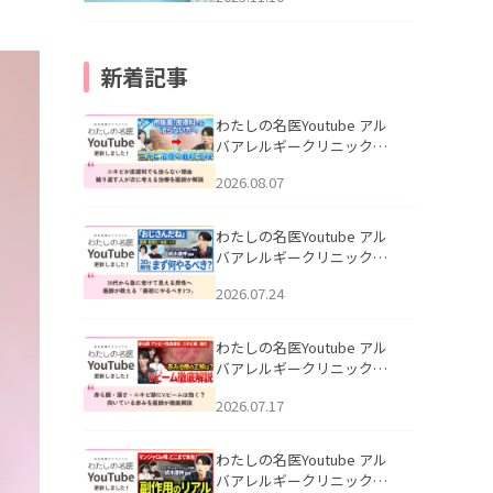
新着記事
わたしの名医Youtube アル
バアレルギークリニック札
幌「ニキビが皮膚科でも治
2026.08.07
らない理由｜繰り返す人が
次に考える治療を医師が解
説」を公開いたしました。
わたしの名医Youtube アル
バアレルギークリニック札
幌「30代から急に老けて見
2026.07.24
える男性へ｜医師が教える
「最初にやるべき3つ」」を
公開いたしました。
わたしの名医Youtube アル
バアレルギークリニック札
幌「赤ら顔・酒さ・ニキビ
2026.07.17
跡にVビームは効く？向いて
いる赤みを医師が徹底解
説」を公開いたしました。
わたしの名医Youtube アル
バアレルギークリニック札