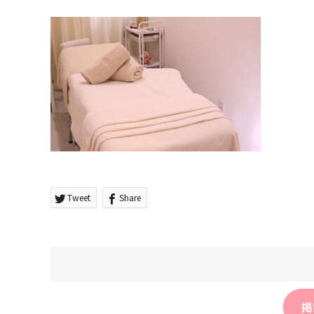
Tweet
Share
掲