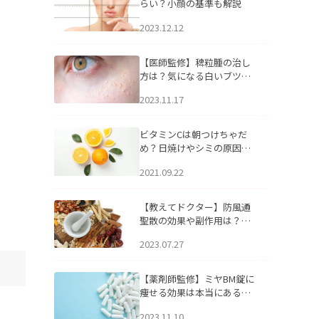
らい？小顔の基準も解説
2023.12.12
【医師監修】稗粒腫の治し
方は？気になる白いブツブ
ツの原因と自宅でできるケ
2023.11.17
アについて
ビタミンCは朝つけちゃだ
め？日焼けやシミの原因に
なるってホント？
2021.09.22
【教えてドクター】防風通
聖散の効果や副作用は？長
期服用は危険なの？
2023.07.27
【薬剤師監修】ミヤBM錠に
痩せる効果は本当にある
の？
2023.11.10