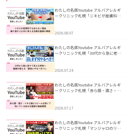
わたしの名医Youtube アルバアレルギ
ークリニック札幌「ニキビが皮膚科で
も治らない理由｜繰り返す人が次に考
える治療を医師が解説」を公開いたし
ました。
2026.08.07
わたしの名医Youtube アルバアレルギ
ークリニック札幌「30代から急に老け
て見える男性へ｜医師が教える「最初
にやるべき3つ」」を公開いたしまし
た。
2026.07.24
わたしの名医Youtube アルバアレルギ
ークリニック札幌「赤ら顔・酒さ・ニ
キビ跡にVビームは効く？向いている赤
みを医師が徹底解説」を公開いたしま
した。
2026.07.17
わたしの名医Youtube アルバアレルギ
ークリニック札幌「マンジャロのリア
ル｜医師が明かす副作用・リバウン