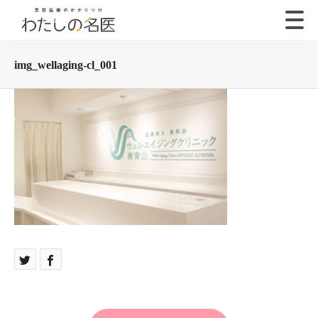
img_wellaging-cl_001