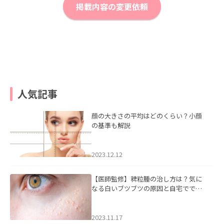
掲載内容の変更依頼
人気記事
顔の大きさの平均はどのくらい？小顔
の基準も解説
2023.12.12
【医師監修】稗粒腫の治し方は？気に
なる白いブツブツの原因と自宅ででき
るケアについて
2023.11.17