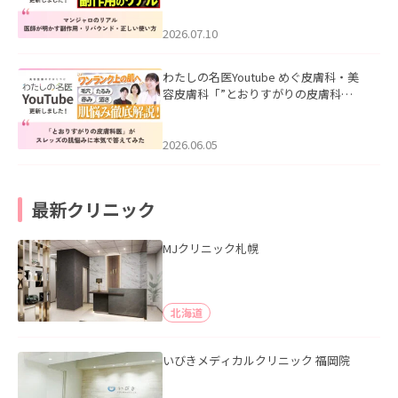
ド・正しい使い方」を公開いたしまし
た。
2026.07.10
わたしの名医Youtube めぐ皮膚科・美
容皮膚科「”とおりすがりの皮膚科
医”がスレッズの肌悩みに本気で答えて
みた」を公開いたしました。
2026.06.05
最新クリニック
MJクリニック札幌
北海道
いびきメディカルクリニック 福岡院