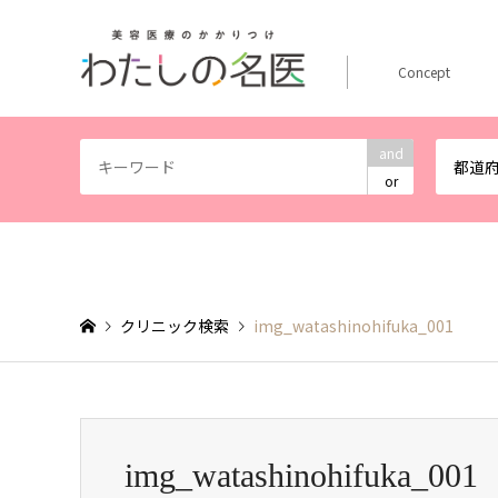
Concept
and
都道
or
クリニック検索
img_watashinohifuka_001
img_watashinohifuka_001