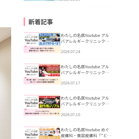
新着記事
わたしの名医Youtube アル
バアレルギークリニック札
幌「30代から急に老けて見
2026.07.24
える男性へ｜医師が教える
「最初にやるべき3つ」」を
公開いたしました。
わたしの名医Youtube アル
バアレルギークリニック札
幌「赤ら顔・酒さ・ニキビ
2026.07.17
跡にVビームは効く？向いて
いる赤みを医師が徹底解
説」を公開いたしました。
わたしの名医Youtube アル
バアレルギークリニック札
幌「マンジャロのリアル｜
2026.07.10
医師が明かす副作用・リバ
ウンド・正しい使い方」を
公開いたしました。
わたしの名医Youtube めぐ
皮膚科・美容皮膚科「”とお