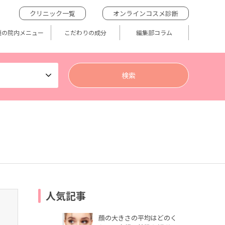
クリニック一覧
オンラインコスメ診断
題の院内メニュー
こだわりの成分
編集部コラム
人気記事
顔の大きさの平均はどのく