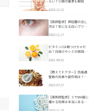
らい？小顔の基準も解説
2023.12.12
【医師監修】稗粒腫の治し
方は？気になる白いブツブ
ツの原因と自宅でできるケ
2023.11.17
アについて
ビタミンCは朝つけちゃだ
め？日焼けやシミの原因に
なるってホント？
2021.09.22
【教えてドクター】防風通
聖散の効果や副作用は？長
期服用は危険なの？
2023.07.27
【薬剤師監修】ミヤBM錠に
痩せる効果は本当にある
の？
2023.11.10