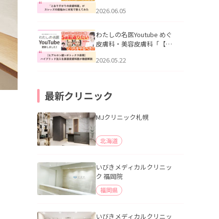
りすがりの皮膚科医”がスレ
2026.06.05
ッズの肌悩みに本気で答え
てみた」を公開いたしまし
た。
わたしの名医Youtube めぐ
皮膚科・美容皮膚科「【ヒ
アルロン酸×ボトックス併
2026.05.22
用】ハイブリッド注入を美
容皮膚科医が徹底解説」を
公開いたしました。
最新クリニック
MJクリニック札幌
北海道
いびきメディカルクリニッ
ク 福岡院
福岡県
いびきメディカルクリニッ