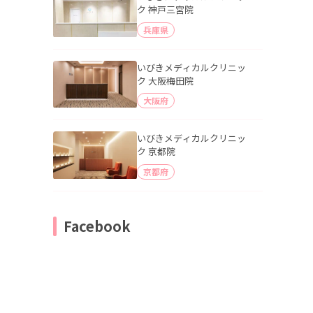
ク 神戸三宮院
兵庫県
いびきメディカルクリニッ
ク 大阪梅田院
大阪府
いびきメディカルクリニッ
ク 京都院
京都府
Facebook