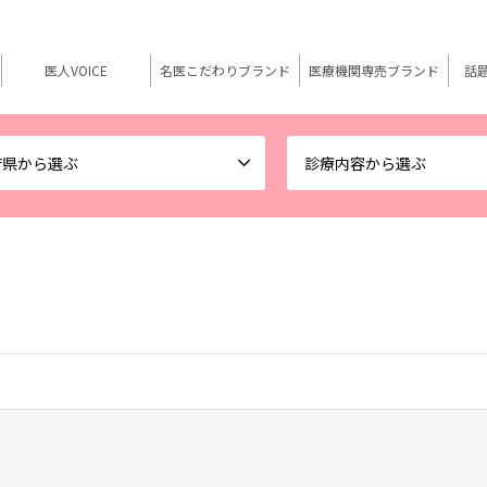
医人VOICE
名医こだわりブランド
医療機関専売ブランド
話
府県から選ぶ
診療内容から選ぶ