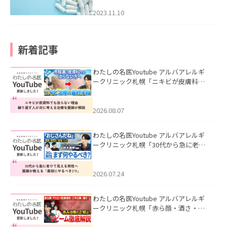
2023.11.10
新着記事
わたしの名医Youtube アルバアレルギ
ークリニック札幌「ニキビが皮膚科で
も治らない理由｜繰り返す人が次に考
える治療を医師が解説」を公開いたし
ました。
2026.08.07
わたしの名医Youtube アルバアレルギ
ークリニック札幌「30代から急に老け
て見える男性へ｜医師が教える「最初
にやるべき3つ」」を公開いたしまし
た。
2026.07.24
わたしの名医Youtube アルバアレルギ
ークリニック札幌「赤ら顔・酒さ・ニ
キビ跡にVビームは効く？向いている赤