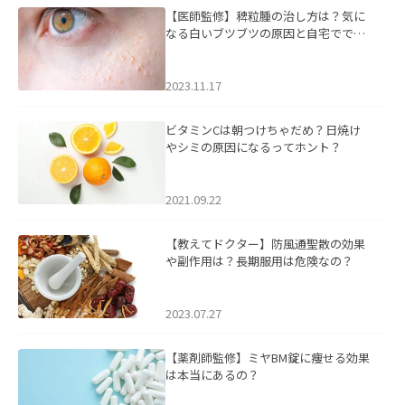
【医師監修】稗粒腫の治し方は？気に
なる白いブツブツの原因と自宅ででき
るケアについて
2023.11.17
ビタミンCは朝つけちゃだめ？日焼け
やシミの原因になるってホント？
2021.09.22
【教えてドクター】防風通聖散の効果
や副作用は？長期服用は危険なの？
2023.07.27
【薬剤師監修】ミヤBM錠に痩せる効果
は本当にあるの？