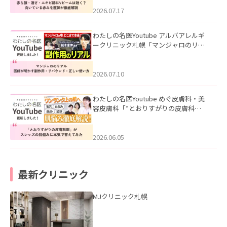
みを医師が徹底解説」を公開いたしま
した。
2026.07.17
わたしの名医Youtube アルバアレルギ
ークリニック札幌「マンジャロのリア
ル｜医師が明かす副作用・リバウン
ド・正しい使い方」を公開いたしまし
た。
2026.07.10
わたしの名医Youtube めぐ皮膚科・美
容皮膚科「”とおりすがりの皮膚科
医”がスレッズの肌悩みに本気で答えて
みた」を公開いたしました。
2026.06.05
最新クリニック
MJクリニック札幌