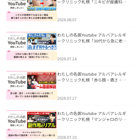
ークリニック札幌「ニキビが皮膚科で
も治らない理由｜繰り返す人が次に考
える治療を医師が解説」を公開いたし
ました。
2026.08.07
わたしの名医Youtube アルバアレルギ
ークリニック札幌「30代から急に老け
て見える男性へ｜医師が教える「最初
にやるべき3つ」」を公開いたしまし
た。
2026.07.24
わたしの名医Youtube アルバアレルギ
ークリニック札幌「赤ら顔・酒さ・ニ
キビ跡にVビームは効く？向いている赤
みを医師が徹底解説」を公開いたしま
した。
2026.07.17
わたしの名医Youtube アルバアレルギ
ークリニック札幌「マンジャロのリア
ル｜医師が明かす副作用・リバウン
ド・正しい使い方」を公開いたしまし
た。
2026.07.10