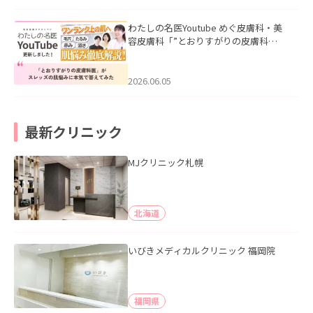
わたしの名医Youtube めぐ皮膚科・美
容皮膚科「”とおりすがりの皮膚科
医”がスレッズの肌悩みに本気で答えて
みた」を公開いたしました。
2026.06.05
最新クリニック
MJクリニック札幌
北海道
いびきメディカルクリニック 福岡院
福岡県