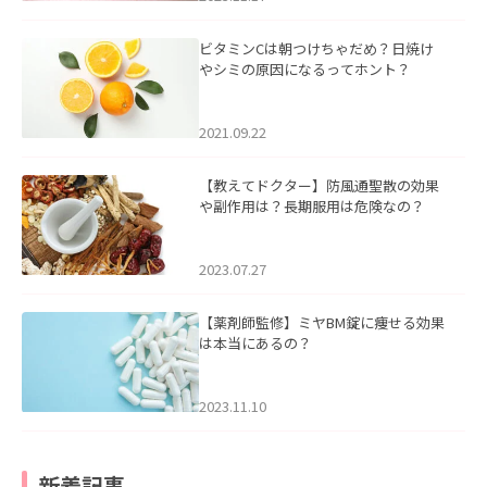
ビタミンCは朝つけちゃだめ？日焼け
やシミの原因になるってホント？
2021.09.22
【教えてドクター】防風通聖散の効果
や副作用は？長期服用は危険なの？
2023.07.27
【薬剤師監修】ミヤBM錠に痩せる効果
は本当にあるの？
2023.11.10
新着記事