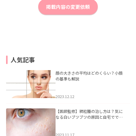
掲載内容の変更依頼
人気記事
顔の大きさの平均はどのくらい？小顔
の基準も解説
2023.12.12
【医師監修】稗粒腫の治し方は？気に
なる白いブツブツの原因と自宅ででき
るケアについて
2023.11.17