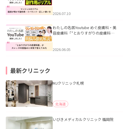
ル｜医師が明かす副作用・リバウン
ド・正しい使い方」を公開いたしまし
た。
2026.07.10
わたしの名医Youtube めぐ皮膚科・美
容皮膚科「”とおりすがりの皮膚科
医”がスレッズの肌悩みに本気で答えて
みた」を公開いたしました。
2026.06.05
最新クリニック
MJクリニック札幌
北海道
いびきメディカルクリニック 福岡院