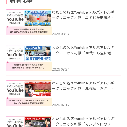
わたしの名医Youtube アルバアレルギ
ークリニック札幌「ニキビが皮膚科で
も治らない理由｜繰り返す人が次に考
える治療を医師が解説」を公開いたし
ました。
2026.08.07
わたしの名医Youtube アルバアレルギ
ークリニック札幌「30代から急に老け
て見える男性へ｜医師が教える「最初
にやるべき3つ」」を公開いたしまし
た。
2026.07.24
わたしの名医Youtube アルバアレルギ
ークリニック札幌「赤ら顔・酒さ・ニ
キビ跡にVビームは効く？向いている赤
みを医師が徹底解説」を公開いたしま
した。
2026.07.17
わたしの名医Youtube アルバアレルギ
ークリニック札幌「マンジャロのリア