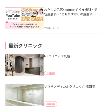
わたしの名医Youtube めぐ皮膚科・美
容皮膚科「”とおりすがりの皮膚科
医”がスレッズの肌悩みに本気で答えて
みた」を公開いたしました。
2026.06.05
最新クリニック
MJクリニック札幌
北海道
いびきメディカルクリニック 福岡院
福岡県