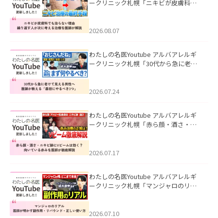
ークリニック札幌「ニキビが皮膚科で
も治らない理由｜繰り返す人が次に考
える治療を医師が解説」を公開いたし
ました。
2026.08.07
わたしの名医Youtube アルバアレルギ
ークリニック札幌「30代から急に老け
て見える男性へ｜医師が教える「最初
にやるべき3つ」」を公開いたしまし
た。
2026.07.24
わたしの名医Youtube アルバアレルギ
ークリニック札幌「赤ら顔・酒さ・ニ
キビ跡にVビームは効く？向いている赤
みを医師が徹底解説」を公開いたしま
した。
2026.07.17
わたしの名医Youtube アルバアレルギ
ークリニック札幌「マンジャロのリア
ル｜医師が明かす副作用・リバウン
ド・正しい使い方」を公開いたしまし
た。
2026.07.10