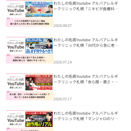
わたしの名医Youtube アルバアレルギ
ークリニック札幌「ニキビが皮膚科で
も治らない理由｜繰り返す人が次に考
える治療を医師が解説」を公開いたし
ました。
2026.08.07
わたしの名医Youtube アルバアレルギ
ークリニック札幌「30代から急に老け
て見える男性へ｜医師が教える「最初
にやるべき3つ」」を公開いたしまし
た。
2026.07.24
わたしの名医Youtube アルバアレルギ
ークリニック札幌「赤ら顔・酒さ・ニ
キビ跡にVビームは効く？向いている赤
みを医師が徹底解説」を公開いたしま
した。
2026.07.17
わたしの名医Youtube アルバアレルギ
ークリニック札幌「マンジャロのリア
ル｜医師が明かす副作用・リバウン
ド・正しい使い方」を公開いたしまし