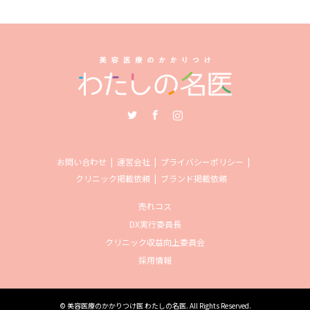
Twitter
Facebook
Instagram
お問い合わせ
運営会社
プライバシーポリシー
クリニック掲載依頼
ブランド掲載依頼
売れコス
DX実行委員長
クリニック収益向上委員会
採用情報
©
美容医療のかかりつけ医 わたしの名医
. All Rights Reserved.