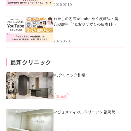
た。
2026.07.10
わたしの名医Youtube めぐ皮膚科・美
容皮膚科「”とおりすがりの皮膚科
医”がスレッズの肌悩みに本気で答えて
みた」を公開いたしました。
2026.06.05
最新クリニック
MJクリニック札幌
北海道
いびきメディカルクリニック 福岡院