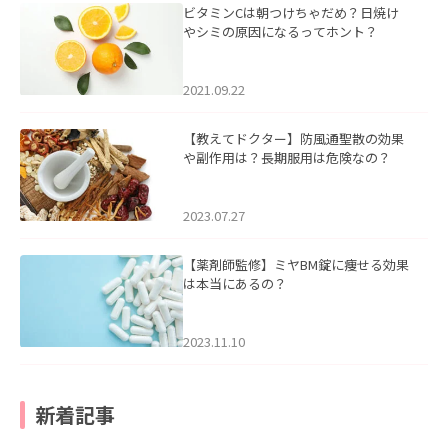
ビタミンCは朝つけちゃだめ？日焼け
やシミの原因になるってホント？
2021.09.22
【教えてドクター】防風通聖散の効果
や副作用は？長期服用は危険なの？
2023.07.27
【薬剤師監修】ミヤBM錠に痩せる効果
は本当にあるの？
2023.11.10
新着記事