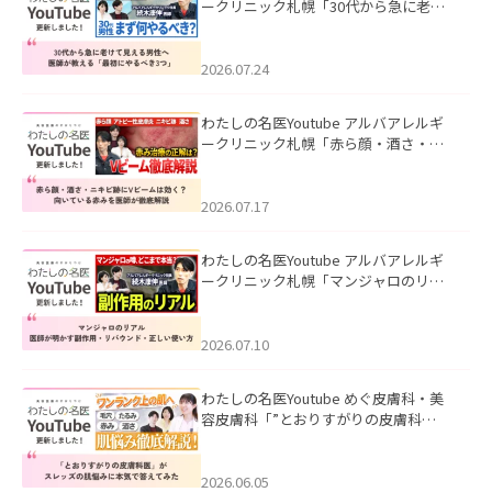
ークリニック札幌「30代から急に老け
て見える男性へ｜医師が教える「最初
にやるべき3つ」」を公開いたしまし
た。
2026.07.24
わたしの名医Youtube アルバアレルギ
ークリニック札幌「赤ら顔・酒さ・ニ
キビ跡にVビームは効く？向いている赤
みを医師が徹底解説」を公開いたしま
した。
2026.07.17
わたしの名医Youtube アルバアレルギ
ークリニック札幌「マンジャロのリア
ル｜医師が明かす副作用・リバウン
ド・正しい使い方」を公開いたしまし
た。
2026.07.10
わたしの名医Youtube めぐ皮膚科・美
容皮膚科「”とおりすがりの皮膚科
医”がスレッズの肌悩みに本気で答えて
みた」を公開いたしました。
2026.06.05