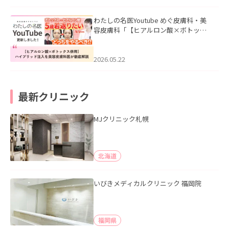
わたしの名医Youtube めぐ皮膚科・美
容皮膚科「【ヒアルロン酸×ボトック
ス併用】ハイブリッド注入を美容皮膚
科医が徹底解説」を公開いたしまし
た。
2026.05.22
最新クリニック
MJクリニック札幌
北海道
いびきメディカルクリニック 福岡院
福岡県