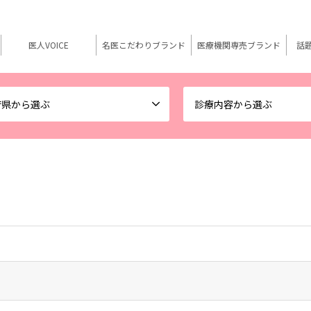
医人VOICE
名医こだわりブランド
医療機関専売ブランド
話
府県から選ぶ
診療内容から選ぶ