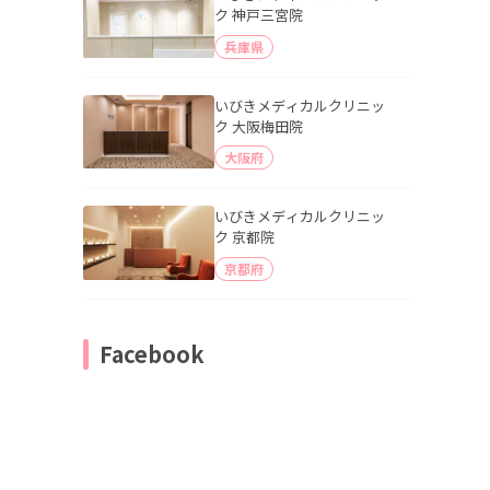
ク 神戸三宮院
兵庫県
いびきメディカルクリニッ
ク 大阪梅田院
大阪府
いびきメディカルクリニッ
ク 京都院
京都府
Facebook