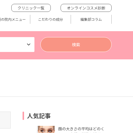
クリニック一覧
オンラインコスメ診断
題の院内メニュー
こだわりの成分
編集部コラム
人気記事
顔の大きさの平均はどのく