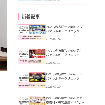
新着記事
わたしの名医Youtube アル
バアレルギークリニック札
幌「30代から急に老けて見
2026.07.24
える男性へ｜医師が教える
「最初にやるべき3つ」」を
公開いたしました。
わたしの名医Youtube アル
バアレルギークリニック札
幌「赤ら顔・酒さ・ニキビ
2026.07.17
跡にVビームは効く？向いて
いる赤みを医師が徹底解
説」を公開いたしました。
わたしの名医Youtube アル
バアレルギークリニック札
幌「マンジャロのリアル｜
2026.07.10
医師が明かす副作用・リバ
ウンド・正しい使い方」を
公開いたしました。
わたしの名医Youtube めぐ
皮膚科・美容皮膚科「”とお