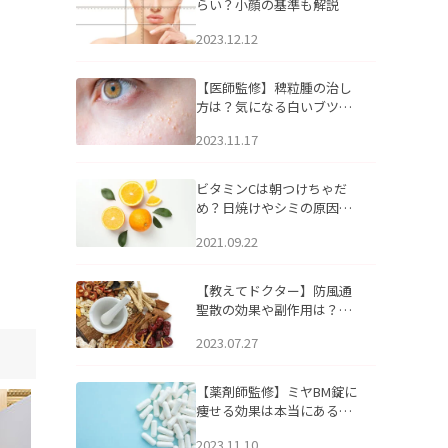
らい？小顔の基準も解説
2023.12.12
【医師監修】稗粒腫の治し
方は？気になる白いブツブ
ツの原因と自宅でできるケ
2023.11.17
アについて
ビタミンCは朝つけちゃだ
め？日焼けやシミの原因に
なるってホント？
2021.09.22
【教えてドクター】防風通
聖散の効果や副作用は？長
期服用は危険なの？
2023.07.27
【薬剤師監修】ミヤBM錠に
痩せる効果は本当にある
の？
2023.11.10