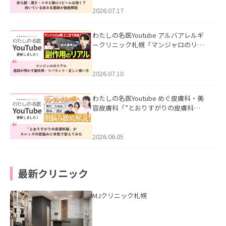
みを医師が徹底解説」を公開いたしま
した。
2026.07.17
わたしの名医Youtube アルバアレルギ
ークリニック札幌「マンジャロのリア
ル｜医師が明かす副作用・リバウン
ド・正しい使い方」を公開いたしまし
た。
2026.07.10
わたしの名医Youtube めぐ皮膚科・美
容皮膚科「”とおりすがりの皮膚科
医”がスレッズの肌悩みに本気で答えて
みた」を公開いたしました。
2026.06.05
最新クリニック
MJクリニック札幌