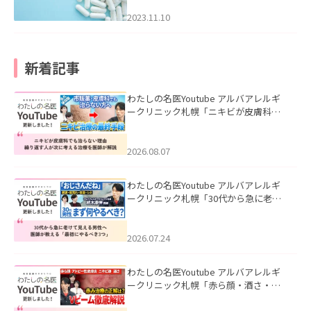
2023.11.10
新着記事
わたしの名医Youtube アルバアレルギ
ークリニック札幌「ニキビが皮膚科で
も治らない理由｜繰り返す人が次に考
える治療を医師が解説」を公開いたし
ました。
2026.08.07
わたしの名医Youtube アルバアレルギ
ークリニック札幌「30代から急に老け
て見える男性へ｜医師が教える「最初
にやるべき3つ」」を公開いたしまし
た。
2026.07.24
わたしの名医Youtube アルバアレルギ
ークリニック札幌「赤ら顔・酒さ・ニ
キビ跡にVビームは効く？向いている赤