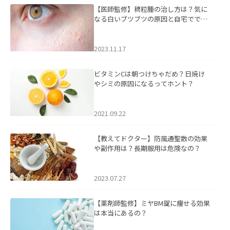
【医師監修】稗粒腫の治し方は？気に
なる白いブツブツの原因と自宅ででき
るケアについて
2023.11.17
ビタミンCは朝つけちゃだめ？日焼け
やシミの原因になるってホント？
2021.09.22
【教えてドクター】防風通聖散の効果
や副作用は？長期服用は危険なの？
2023.07.27
【薬剤師監修】ミヤBM錠に痩せる効果
は本当にあるの？