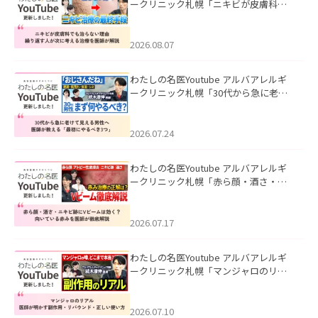
ークリニック札幌「ニキビが皮膚科で
も治らない理由｜繰り返す人が次に考
える治療を医師が解説」を公開いたし
ました。
2026.08.07
わたしの名医Youtube アルバアレルギ
ークリニック札幌「30代から急に老け
て見える男性へ｜医師が教える「最初
にやるべき3つ」」を公開いたしまし
た。
2026.07.24
わたしの名医Youtube アルバアレルギ
ークリニック札幌「赤ら顔・酒さ・ニ
キビ跡にVビームは効く？向いている赤
みを医師が徹底解説」を公開いたしま
した。
2026.07.17
わたしの名医Youtube アルバアレルギ
ークリニック札幌「マンジャロのリア
ル｜医師が明かす副作用・リバウン
ド・正しい使い方」を公開いたしまし
た。
2026.07.10