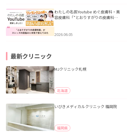
わたしの名医Youtube めぐ皮膚科・美
容皮膚科「”とおりすがりの皮膚科
医”がスレッズの肌悩みに本気で答えて
みた」を公開いたしました。
2026.06.05
最新クリニック
MJクリニック札幌
北海道
いびきメディカルクリニック 福岡院
福岡県