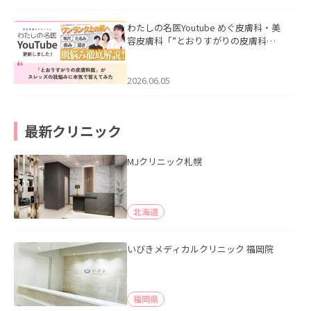
わたしの名医Youtube めぐ皮膚科・美
容皮膚科「”とおりすがりの皮膚科
医”がスレッズの肌悩みに本気で答えて
みた」を公開いたしました。
2026.06.05
最新クリニック
MJクリニック札幌
北海道
いびきメディカルクリニック 福岡院
福岡県