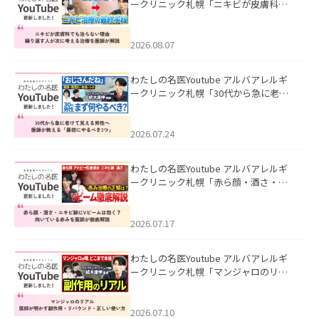
ークリニック札幌「ニキビが皮膚科で
も治らない理由｜繰り返す人が次に考
える治療を医師が解説」を公開いたし
ました。
2026.08.07
わたしの名医Youtube アルバアレルギ
ークリニック札幌「30代から急に老け
て見える男性へ｜医師が教える「最初
にやるべき3つ」」を公開いたしまし
た。
2026.07.24
わたしの名医Youtube アルバアレルギ
ークリニック札幌「赤ら顔・酒さ・ニ
キビ跡にVビームは効く？向いている赤
みを医師が徹底解説」を公開いたしま
した。
2026.07.17
わたしの名医Youtube アルバアレルギ
ークリニック札幌「マンジャロのリア
ル｜医師が明かす副作用・リバウン
ド・正しい使い方」を公開いたしまし
た。
2026.07.10