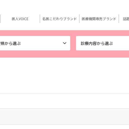
医人VOICE
名医こだわりブランド
医療機関専売ブランド
話
府県から選ぶ
診療内容から選ぶ