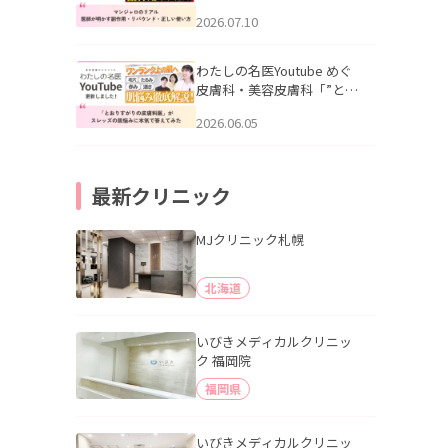
幌「マンジャロのリアル｜
2026.07.10
医師が明かす副作用・リバ
ウンド・正しい使い方」を
公開いたしました。
わたしの名医Youtube めぐ
皮膚科・美容皮膚科「”とお
りすがりの皮膚科医”がスレ
2026.06.05
ッズの肌悩みに本気で答え
てみた」を公開いたしまし
た。
最新クリニック
MJクリニック札幌
北海道
いびきメディカルクリニッ
ク 福岡院
福岡県
いびきメディカルクリニッ