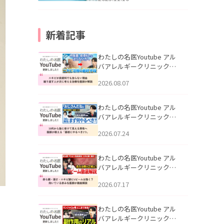
新着記事
わたしの名医Youtube アル
バアレルギークリニック札
幌「ニキビが皮膚科でも治
2026.08.07
らない理由｜繰り返す人が
次に考える治療を医師が解
説」を公開いたしました。
わたしの名医Youtube アル
バアレルギークリニック札
幌「30代から急に老けて見
2026.07.24
える男性へ｜医師が教える
「最初にやるべき3つ」」を
公開いたしました。
わたしの名医Youtube アル
バアレルギークリニック札
幌「赤ら顔・酒さ・ニキビ
2026.07.17
跡にVビームは効く？向いて
いる赤みを医師が徹底解
説」を公開いたしました。
わたしの名医Youtube アル
バアレルギークリニック札