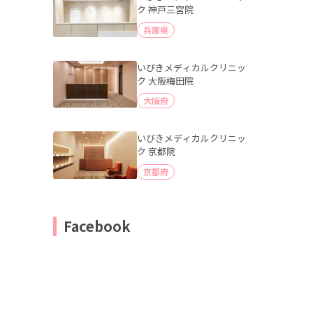
ク 神戸三宮院
兵庫県
いびきメディカルクリニッ
ク 大阪梅田院
大阪府
いびきメディカルクリニッ
ク 京都院
京都府
Facebook