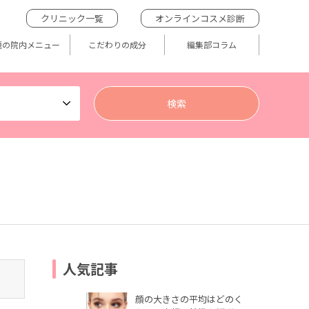
クリニック一覧
オンラインコスメ診断
題の院内メニュー
こだわりの成分
編集部コラム
人気記事
顔の大きさの平均はどのく