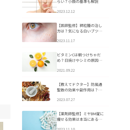
らい？小顔の基準も解説
2023.12.12
【医師監修】稗粒腫の治し
方は？気になる白いブツブ
ツの原因と自宅でできるケ
2023.11.17
アについて
ビタミンCは朝つけちゃだ
め？日焼けやシミの原因に
なるってホント？
2021.09.22
【教えてドクター】防風通
聖散の効果や副作用は？長
期服用は危険なの？
2023.07.27
【薬剤師監修】ミヤBM錠に
痩せる効果は本当にある
の？
2023.11.10