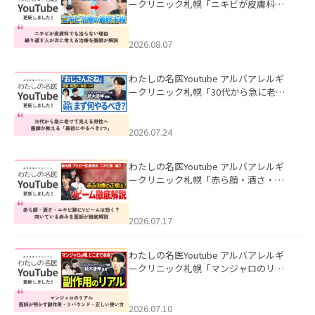
ークリニック札幌「ニキビが皮膚科で
も治らない理由｜繰り返す人が次に考
える治療を医師が解説」を公開いたし
ました。
2026.08.07
わたしの名医Youtube アルバアレルギ
ークリニック札幌「30代から急に老け
て見える男性へ｜医師が教える「最初
にやるべき3つ」」を公開いたしまし
た。
2026.07.24
わたしの名医Youtube アルバアレルギ
ークリニック札幌「赤ら顔・酒さ・ニ
キビ跡にVビームは効く？向いている赤
みを医師が徹底解説」を公開いたしま
した。
2026.07.17
わたしの名医Youtube アルバアレルギ
ークリニック札幌「マンジャロのリア
ル｜医師が明かす副作用・リバウン
ド・正しい使い方」を公開いたしまし
た。
2026.07.10