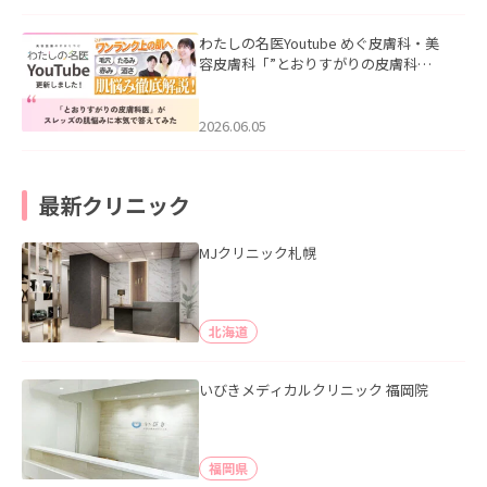
わたしの名医Youtube めぐ皮膚科・美
容皮膚科「”とおりすがりの皮膚科
医”がスレッズの肌悩みに本気で答えて
みた」を公開いたしました。
2026.06.05
最新クリニック
MJクリニック札幌
北海道
いびきメディカルクリニック 福岡院
福岡県