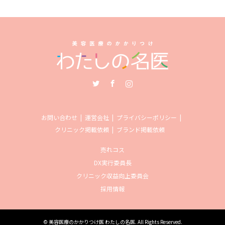
Twitter
Facebook
Instagram
お問い合わせ
運営会社
プライバシーポリシー
クリニック掲載依頼
ブランド掲載依頼
売れコス
DX実行委員長
クリニック収益向上委員会
採用情報
©
美容医療のかかりつけ医 わたしの名医
. All Rights Reserved.