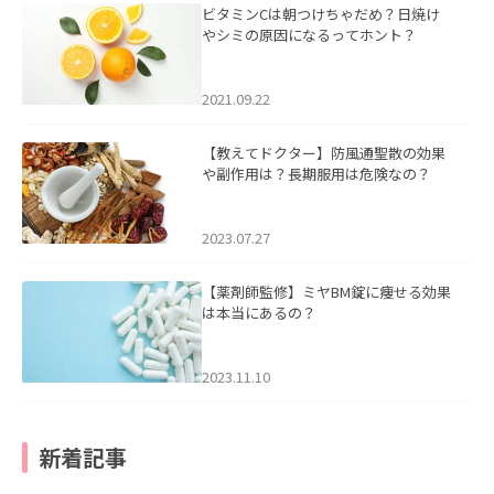
ビタミンCは朝つけちゃだめ？日焼け
やシミの原因になるってホント？
2021.09.22
【教えてドクター】防風通聖散の効果
や副作用は？長期服用は危険なの？
2023.07.27
【薬剤師監修】ミヤBM錠に痩せる効果
は本当にあるの？
2023.11.10
新着記事