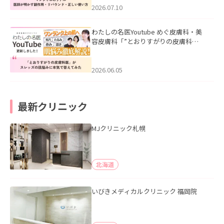
た。
2026.07.10
わたしの名医Youtube めぐ皮膚科・美
容皮膚科「”とおりすがりの皮膚科
医”がスレッズの肌悩みに本気で答えて
みた」を公開いたしました。
2026.06.05
最新クリニック
MJクリニック札幌
北海道
いびきメディカルクリニック 福岡院