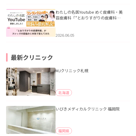
わたしの名医Youtube めぐ皮膚科・美
容皮膚科「”とおりすがりの皮膚科
医”がスレッズの肌悩みに本気で答えて
みた」を公開いたしました。
2026.06.05
最新クリニック
MJクリニック札幌
北海道
いびきメディカルクリニック 福岡院
福岡県