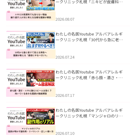
ークリニック札幌「ニキビが皮膚科で
も治らない理由｜繰り返す人が次に考
える治療を医師が解説」を公開いたし
ました。
2026.08.07
わたしの名医Youtube アルバアレルギ
ークリニック札幌「30代から急に老け
て見える男性へ｜医師が教える「最初
にやるべき3つ」」を公開いたしまし
た。
2026.07.24
わたしの名医Youtube アルバアレルギ
ークリニック札幌「赤ら顔・酒さ・ニ
キビ跡にVビームは効く？向いている赤
みを医師が徹底解説」を公開いたしま
した。
2026.07.17
わたしの名医Youtube アルバアレルギ
ークリニック札幌「マンジャロのリア
ル｜医師が明かす副作用・リバウン
ド・正しい使い方」を公開いたしまし
た。
2026.07.10