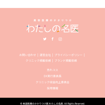
Twitter
Facebook
Instagram
お問い合わせ
運営会社
プライバシーポリシー
クリニック掲載依頼
ブランド掲載依頼
売れコス
DX実行委員長
クリニック収益向上委員会
採用情報
©
美容医療のかかりつけ医 わたしの名医
. All Rights Reserved.