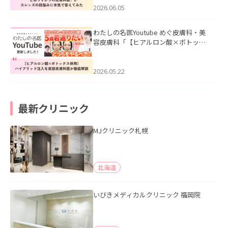
2026.06.05
わたしの名医Youtube めぐ皮膚科・美
容皮膚科「【ヒアルロン酸×ボトック
ス併用】ハイブリッド注入を美容皮膚
科医が徹底解説」を公開いたしまし
た。
2026.05.22
最新クリニック
MJクリニック札幌
北海道
いびきメディカルクリニック 福岡院