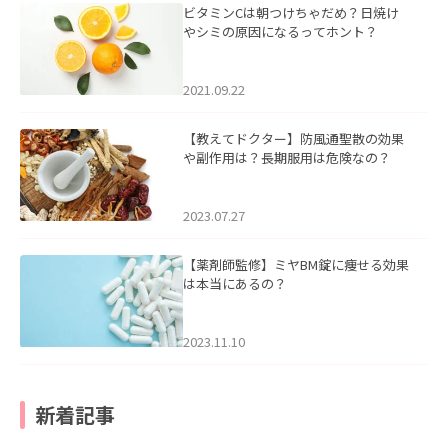
ビタミンCは朝つけちゃだめ？日焼け
やシミの原因になるってホント？
2021.09.22
【教えてドクター】防風通聖散の効果
や副作用は？長期服用は危険なの？
2023.07.27
【薬剤師監修】ミヤBM錠に痩せる効果
は本当にあるの？
2023.11.10
新着記事