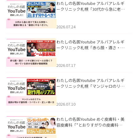
わたしの名医Youtube アルバアレルギ
ークリニック札幌「30代から急に老け
て見える男性へ｜医師が教える「最初
にやるべき3つ」」を公開いたしまし
た。
2026.07.24
わたしの名医Youtube アルバアレルギ
ークリニック札幌「赤ら顔・酒さ・ニ
キビ跡にVビームは効く？向いている赤
みを医師が徹底解説」を公開いたしま
した。
2026.07.17
わたしの名医Youtube アルバアレルギ
ークリニック札幌「マンジャロのリア
ル｜医師が明かす副作用・リバウン
ド・正しい使い方」を公開いたしまし
た。
2026.07.10
わたしの名医Youtube めぐ皮膚科・美
容皮膚科「”とおりすがりの皮膚科
医”がスレッズの肌悩みに本気で答えて
みた」を公開いたしました。