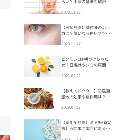
らい？小顔の基準も解説
2023.12.12
【医師監修】稗粒腫の治し
方は？気になる白いブツブ
ツの原因と自宅でできるケ
2023.11.17
アについて
ビタミンCは朝つけちゃだ
め？日焼けやシミの原因に
なるってホント？
2021.09.22
【教えてドクター】防風通
聖散の効果や副作用は？長
期服用は危険なの？
2023.07.27
【薬剤師監修】ミヤBM錠に
痩せる効果は本当にある
の？
2023.11.10