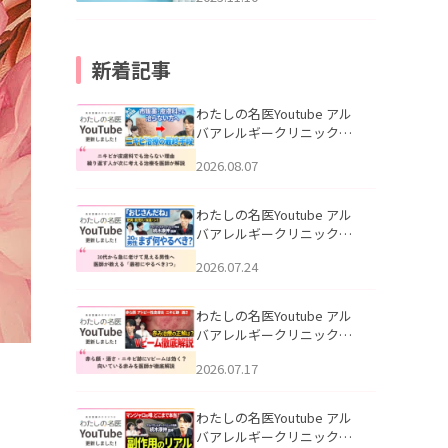
新着記事
わたしの名医Youtube アル
バアレルギークリニック札
幌「ニキビが皮膚科でも治
2026.08.07
らない理由｜繰り返す人が
次に考える治療を医師が解
説」を公開いたしました。
わたしの名医Youtube アル
バアレルギークリニック札
幌「30代から急に老けて見
2026.07.24
える男性へ｜医師が教える
「最初にやるべき3つ」」を
公開いたしました。
わたしの名医Youtube アル
バアレルギークリニック札
幌「赤ら顔・酒さ・ニキビ
2026.07.17
跡にVビームは効く？向いて
いる赤みを医師が徹底解
説」を公開いたしました。
わたしの名医Youtube アル
バアレルギークリニック札