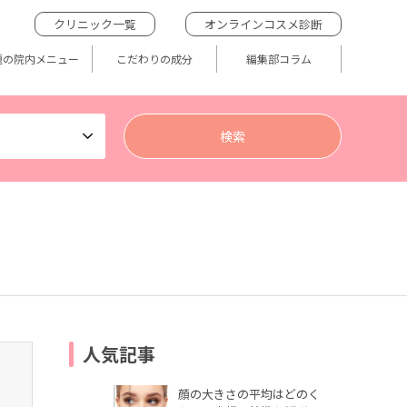
クリニック一覧
オンラインコスメ診断
題の院内メニュー
こだわりの成分
編集部コラム
人気記事
顔の大きさの平均はどのく