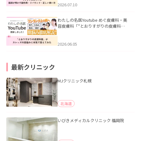
た。
2026.07.10
わたしの名医Youtube めぐ皮膚科・美
容皮膚科「”とおりすがりの皮膚科
医”がスレッズの肌悩みに本気で答えて
みた」を公開いたしました。
2026.06.05
最新クリニック
MJクリニック札幌
北海道
いびきメディカルクリニック 福岡院