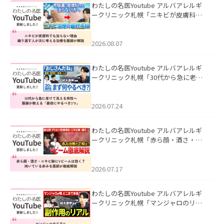
わたしの名医Youtube アルバアレルギ
ークリニック札幌「ニキビが皮膚科で
も治らない理由｜繰り返す人が次に考
える治療を医師が解説」を公開いたし
ました。
2026.08.07
わたしの名医Youtube アルバアレルギ
ークリニック札幌「30代から急に老け
て見える男性へ｜医師が教える「最初
にやるべき3つ」」を公開いたしまし
た。
2026.07.24
わたしの名医Youtube アルバアレルギ
ークリニック札幌「赤ら顔・酒さ・ニ
キビ跡にVビームは効く？向いている赤
みを医師が徹底解説」を公開いたしま
した。
2026.07.17
わたしの名医Youtube アルバアレルギ
ークリニック札幌「マンジャロのリア
ル｜医師が明かす副作用・リバウン
ド・正しい使い方」を公開いたしまし