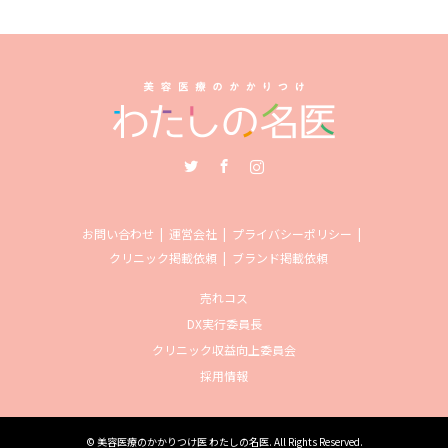
Twitter
Facebook
Instagram
お問い合わせ
運営会社
プライバシーポリシー
クリニック掲載依頼
ブランド掲載依頼
売れコス
DX実行委員長
クリニック収益向上委員会
採用情報
©
美容医療のかかりつけ医 わたしの名医
. All Rights Reserved.