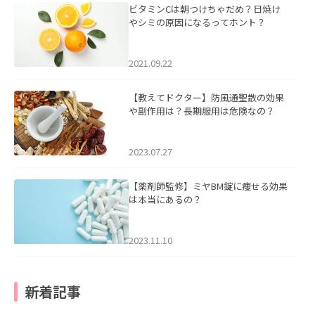
ビタミンCは朝つけちゃだめ？日焼け
やシミの原因になるってホント？
2021.09.22
【教えてドクター】防風通聖散の効果
や副作用は？長期服用は危険なの？
2023.07.27
【薬剤師監修】ミヤBM錠に痩せる効果
は本当にあるの？
2023.11.10
新着記事