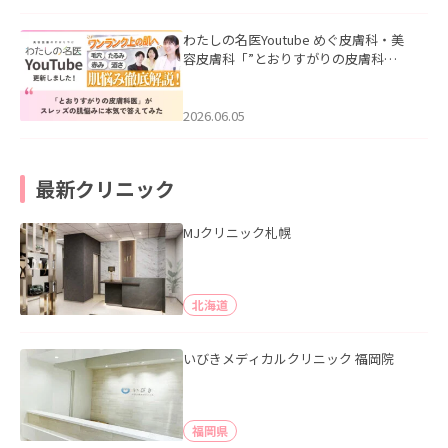
わたしの名医Youtube めぐ皮膚科・美
容皮膚科「”とおりすがりの皮膚科
医”がスレッズの肌悩みに本気で答えて
みた」を公開いたしました。
2026.06.05
最新クリニック
MJクリニック札幌
北海道
いびきメディカルクリニック 福岡院
福岡県