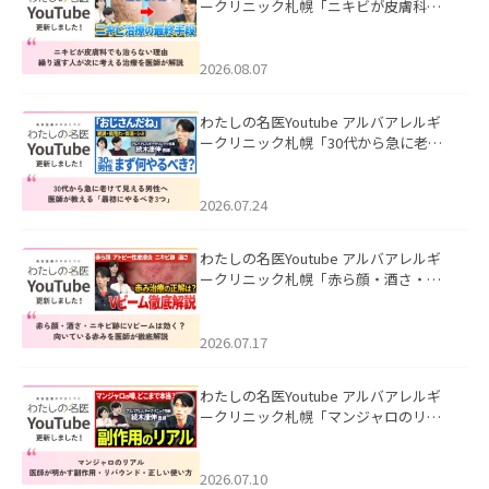
ークリニック札幌「ニキビが皮膚科で
も治らない理由｜繰り返す人が次に考
える治療を医師が解説」を公開いたし
ました。
2026.08.07
わたしの名医Youtube アルバアレルギ
ークリニック札幌「30代から急に老け
て見える男性へ｜医師が教える「最初
にやるべき3つ」」を公開いたしまし
た。
2026.07.24
わたしの名医Youtube アルバアレルギ
ークリニック札幌「赤ら顔・酒さ・ニ
キビ跡にVビームは効く？向いている赤
みを医師が徹底解説」を公開いたしま
した。
2026.07.17
わたしの名医Youtube アルバアレルギ
ークリニック札幌「マンジャロのリア
ル｜医師が明かす副作用・リバウン
ド・正しい使い方」を公開いたしまし
た。
2026.07.10