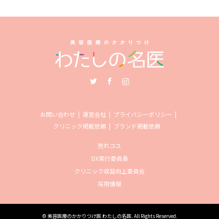
Twitter
Facebook
Instagram
お問い合わせ
運営会社
プライバシーポリシー
クリニック掲載依頼
ブランド掲載依頼
売れコス
DX実行委員長
クリニック収益向上委員会
採用情報
©
美容医療のかかりつけ医 わたしの名医
. All Rights Reserved.