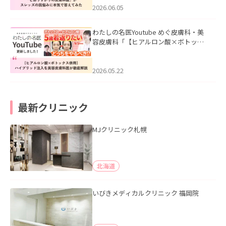
2026.06.05
わたしの名医Youtube めぐ皮膚科・美
容皮膚科「【ヒアルロン酸×ボトック
ス併用】ハイブリッド注入を美容皮膚
科医が徹底解説」を公開いたしまし
た。
2026.05.22
最新クリニック
MJクリニック札幌
北海道
いびきメディカルクリニック 福岡院