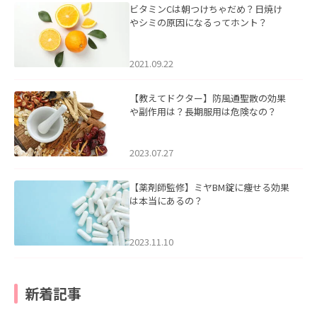
ビタミンCは朝つけちゃだめ？日焼け
やシミの原因になるってホント？
2021.09.22
【教えてドクター】防風通聖散の効果
や副作用は？長期服用は危険なの？
2023.07.27
【薬剤師監修】ミヤBM錠に痩せる効果
は本当にあるの？
2023.11.10
新着記事