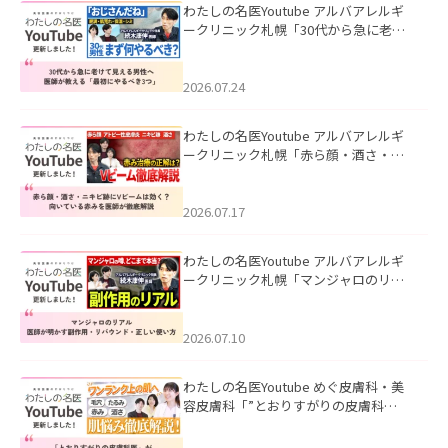
わたしの名医Youtube アルバアレルギ
ークリニック札幌「30代から急に老け
て見える男性へ｜医師が教える「最初
にやるべき3つ」」を公開いたしまし
た。
2026.07.24
わたしの名医Youtube アルバアレルギ
ークリニック札幌「赤ら顔・酒さ・ニ
キビ跡にVビームは効く？向いている赤
みを医師が徹底解説」を公開いたしま
した。
2026.07.17
わたしの名医Youtube アルバアレルギ
ークリニック札幌「マンジャロのリア
ル｜医師が明かす副作用・リバウン
ド・正しい使い方」を公開いたしまし
た。
2026.07.10
わたしの名医Youtube めぐ皮膚科・美
容皮膚科「”とおりすがりの皮膚科
医”がスレッズの肌悩みに本気で答えて
みた」を公開いたしました。