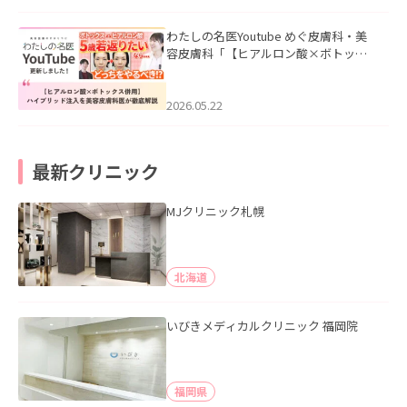
わたしの名医Youtube めぐ皮膚科・美
容皮膚科「【ヒアルロン酸×ボトック
ス併用】ハイブリッド注入を美容皮膚
科医が徹底解説」を公開いたしまし
た。
2026.05.22
最新クリニック
MJクリニック札幌
北海道
いびきメディカルクリニック 福岡院
福岡県