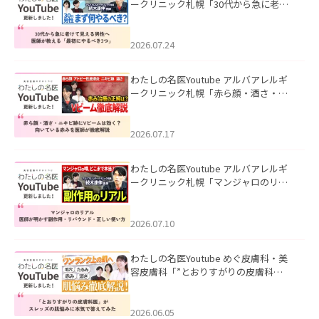
ークリニック札幌「30代から急に老け
て見える男性へ｜医師が教える「最初
にやるべき3つ」」を公開いたしまし
た。
2026.07.24
わたしの名医Youtube アルバアレルギ
ークリニック札幌「赤ら顔・酒さ・ニ
キビ跡にVビームは効く？向いている赤
みを医師が徹底解説」を公開いたしま
した。
2026.07.17
わたしの名医Youtube アルバアレルギ
ークリニック札幌「マンジャロのリア
ル｜医師が明かす副作用・リバウン
ド・正しい使い方」を公開いたしまし
た。
2026.07.10
わたしの名医Youtube めぐ皮膚科・美
容皮膚科「”とおりすがりの皮膚科
医”がスレッズの肌悩みに本気で答えて
みた」を公開いたしました。
2026.06.05