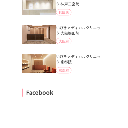
ク 神戸三宮院
兵庫県
いびきメディカルクリニッ
ク 大阪梅田院
大阪府
いびきメディカルクリニッ
ク 京都院
京都府
Facebook