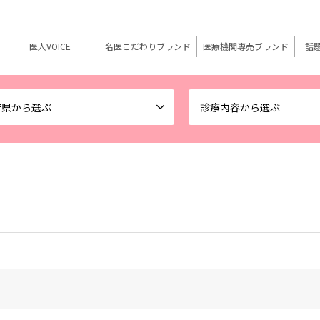
医人VOICE
名医こだわりブランド
医療機関専売ブランド
話
府県から選ぶ
診療内容から選ぶ