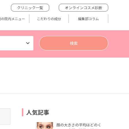
クリニック一覧
オンラインコスメ診断
題の院内メニュー
こだわりの成分
編集部コラム
人気記事
顔の大きさの平均はどのく