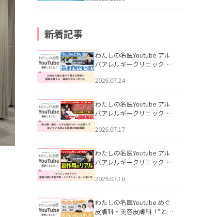
新着記事
わたしの名医Youtube アル
バアレルギークリニック札
幌「30代から急に老けて見
2026.07.24
える男性へ｜医師が教える
「最初にやるべき3つ」」を
公開いたしました。
わたしの名医Youtube アル
バアレルギークリニック札
幌「赤ら顔・酒さ・ニキビ
2026.07.17
跡にVビームは効く？向いて
いる赤みを医師が徹底解
説」を公開いたしました。
わたしの名医Youtube アル
バアレルギークリニック札
幌「マンジャロのリアル｜
2026.07.10
医師が明かす副作用・リバ
ウンド・正しい使い方」を
公開いたしました。
わたしの名医Youtube めぐ
皮膚科・美容皮膚科「”とお