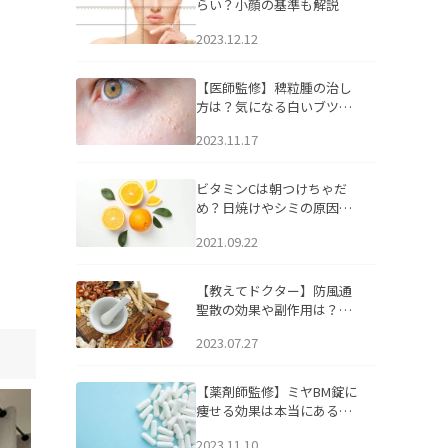
らい？小顔の基準も解説
2023.12.12
【医師監修】稗粒腫の治し
方は？気になる白いブツブ
ツの原因と自宅でできるケ
2023.11.17
アについて
ビタミンCは朝つけちゃだ
め？日焼けやシミの原因に
なるってホント？
2021.09.22
【教えてドクター】防風通
聖散の効果や副作用は？長
期服用は危険なの？
2023.07.27
【薬剤師監修】ミヤBM錠に
痩せる効果は本当にある
の？
2023.11.10