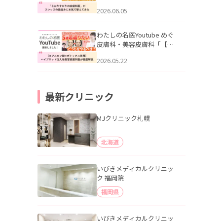
りすがりの皮膚科医”がスレ
2026.06.05
ッズの肌悩みに本気で答え
てみた」を公開いたしまし
た。
わたしの名医Youtube めぐ
皮膚科・美容皮膚科「【ヒ
アルロン酸×ボトックス併
2026.05.22
用】ハイブリッド注入を美
容皮膚科医が徹底解説」を
公開いたしました。
最新クリニック
MJクリニック札幌
北海道
いびきメディカルクリニッ
ク 福岡院
福岡県
いびきメディカルクリニッ