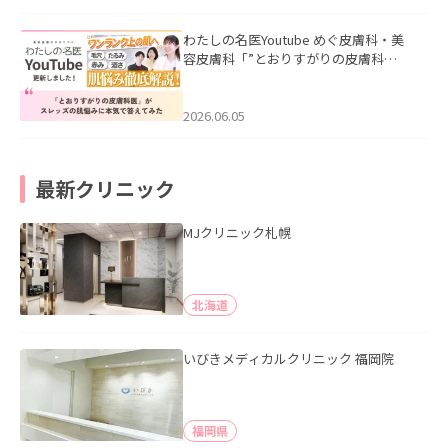
わたしの名医Youtube めぐ皮膚科・美
容皮膚科「”とおりすがりの皮膚科
医”がスレッズの肌悩みに本気で答えて
みた」を公開いたしました。
2026.06.05
最新クリニック
MJクリニック札幌
北海道
いびきメディカルクリニック 福岡院
福岡県