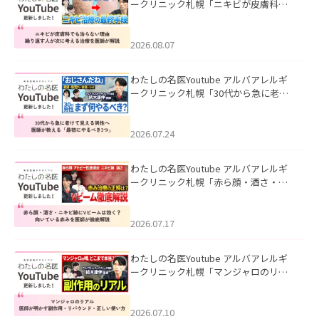
ークリニック札幌「ニキビが皮膚科で
も治らない理由｜繰り返す人が次に考
える治療を医師が解説」を公開いたし
ました。
2026.08.07
わたしの名医Youtube アルバアレルギ
ークリニック札幌「30代から急に老け
て見える男性へ｜医師が教える「最初
にやるべき3つ」」を公開いたしまし
た。
2026.07.24
わたしの名医Youtube アルバアレルギ
ークリニック札幌「赤ら顔・酒さ・ニ
キビ跡にVビームは効く？向いている赤
みを医師が徹底解説」を公開いたしま
した。
2026.07.17
わたしの名医Youtube アルバアレルギ
ークリニック札幌「マンジャロのリア
ル｜医師が明かす副作用・リバウン
ド・正しい使い方」を公開いたしまし
た。
2026.07.10