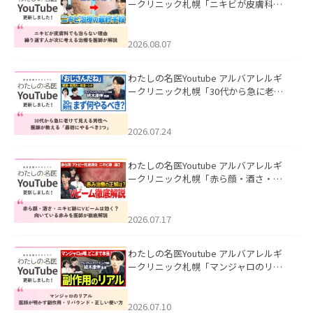
ークリニック札幌「ニキビが皮膚科で
も治らない理由｜繰り返す人が次に考
える治療を医師が解説」を公開いたし
ました。
2026.08.07
わたしの名医Youtube アルバアレルギ
ークリニック札幌「30代から急に老け
て見える男性へ｜医師が教える「最初
にやるべき3つ」」を公開いたしまし
た。
2026.07.24
わたしの名医Youtube アルバアレルギ
ークリニック札幌「赤ら顔・酒さ・ニ
キビ跡にVビームは効く？向いている赤
みを医師が徹底解説」を公開いたしま
した。
2026.07.17
わたしの名医Youtube アルバアレルギ
ークリニック札幌「マンジャロのリア
ル｜医師が明かす副作用・リバウン
ド・正しい使い方」を公開いたしまし
た。
2026.07.10