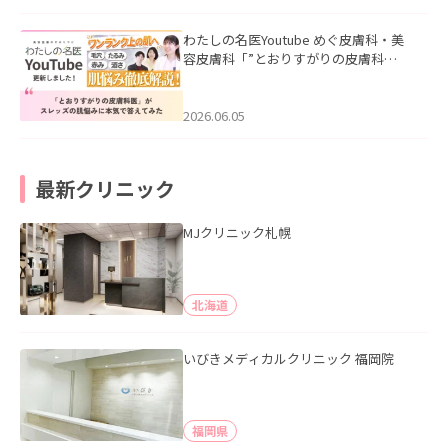
わたしの名医Youtube めぐ皮膚科・美
容皮膚科「”とおりすがりの皮膚科
医”がスレッズの肌悩みに本気で答えて
みた」を公開いたしました。
2026.06.05
最新クリニック
MJクリニック札幌
北海道
いびきメディカルクリニック 福岡院
福岡県