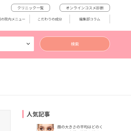
クリニック一覧
オンラインコスメ診断
題の院内メニュー
こだわりの成分
編集部コラム
人気記事
顔の大きさの平均はどのく