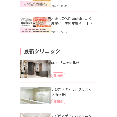
りすがりの皮膚科医”がスレ
2026.06.05
ッズの肌悩みに本気で答え
てみた」を公開いたしまし
た。
わたしの名医Youtube めぐ
皮膚科・美容皮膚科「【ヒ
アルロン酸×ボトックス併
2026.05.22
用】ハイブリッド注入を美
容皮膚科医が徹底解説」を
公開いたしました。
最新クリニック
MJクリニック札幌
北海道
いびきメディカルクリニッ
ク 福岡院
福岡県
いびきメディカルクリニッ