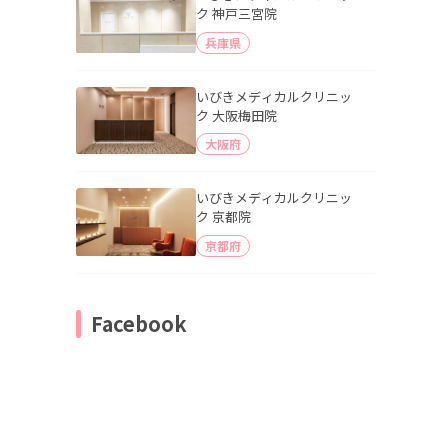
ク 神戸三宮院
兵庫県
いびきメディカルクリニッ
ク 大阪梅田院
大阪府
いびきメディカルクリニッ
ク 京都院
京都府
Facebook