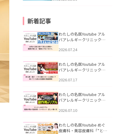
新着記事
わたしの名医Youtube アル
バアレルギークリニック札
幌「30代から急に老けて見
2026.07.24
える男性へ｜医師が教える
「最初にやるべき3つ」」を
公開いたしました。
わたしの名医Youtube アル
バアレルギークリニック札
幌「赤ら顔・酒さ・ニキビ
2026.07.17
跡にVビームは効く？向いて
いる赤みを医師が徹底解
説」を公開いたしました。
わたしの名医Youtube アル
バアレルギークリニック札
幌「マンジャロのリアル｜
2026.07.10
医師が明かす副作用・リバ
ウンド・正しい使い方」を
公開いたしました。
わたしの名医Youtube めぐ
皮膚科・美容皮膚科「”とお