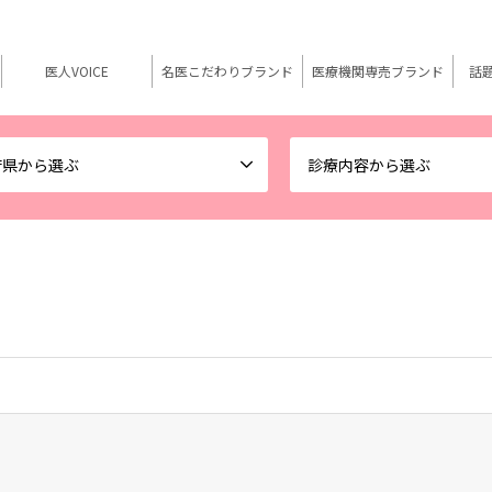
医人VOICE
名医こだわりブランド
医療機関専売ブランド
話
府県から選ぶ
診療内容から選ぶ