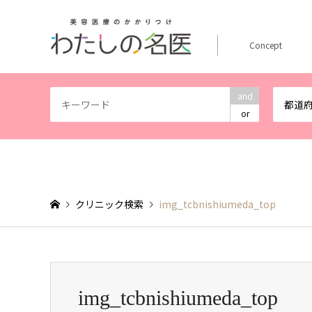
Concept
and
都道
or
クリニック検索
img_tcbnishiumeda_top
img_tcbnishiumeda_top