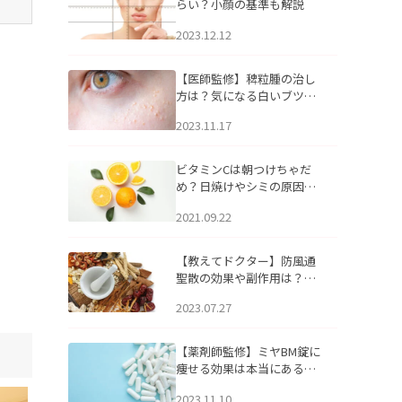
らい？小顔の基準も解説
2023.12.12
【医師監修】稗粒腫の治し
方は？気になる白いブツブ
ツの原因と自宅でできるケ
2023.11.17
アについて
ビタミンCは朝つけちゃだ
め？日焼けやシミの原因に
なるってホント？
2021.09.22
【教えてドクター】防風通
聖散の効果や副作用は？長
期服用は危険なの？
2023.07.27
【薬剤師監修】ミヤBM錠に
痩せる効果は本当にある
の？
2023.11.10