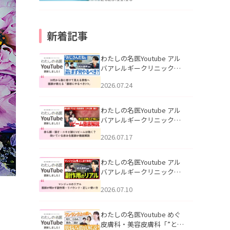
新着記事
わたしの名医Youtube アル
バアレルギークリニック札
幌「30代から急に老けて見
2026.07.24
える男性へ｜医師が教える
「最初にやるべき3つ」」を
公開いたしました。
わたしの名医Youtube アル
バアレルギークリニック札
幌「赤ら顔・酒さ・ニキビ
2026.07.17
跡にVビームは効く？向いて
いる赤みを医師が徹底解
説」を公開いたしました。
わたしの名医Youtube アル
バアレルギークリニック札
幌「マンジャロのリアル｜
2026.07.10
医師が明かす副作用・リバ
ウンド・正しい使い方」を
公開いたしました。
わたしの名医Youtube めぐ
皮膚科・美容皮膚科「”とお