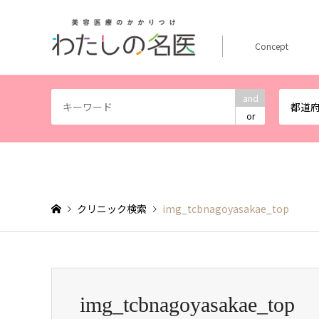
Concept
and
都道
or
クリニック検索
img_tcbnagoyasakae_top
img_tcbnagoyasakae_top