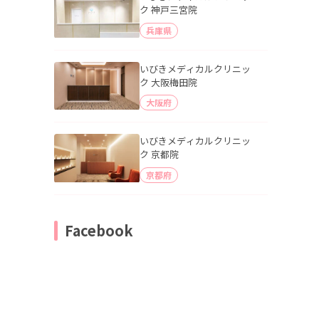
ク 神戸三宮院
兵庫県
いびきメディカルクリニッ
ク 大阪梅田院
大阪府
いびきメディカルクリニッ
ク 京都院
京都府
Facebook