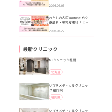
りすがりの皮膚科医”がスレ
2026.06.05
ッズの肌悩みに本気で答え
てみた」を公開いたしまし
た。
わたしの名医Youtube めぐ
皮膚科・美容皮膚科「【ヒ
アルロン酸×ボトックス併
2026.05.22
用】ハイブリッド注入を美
容皮膚科医が徹底解説」を
公開いたしました。
最新クリニック
MJクリニック札幌
北海道
いびきメディカルクリニッ
ク 福岡院
福岡県
いびきメディカルクリニッ