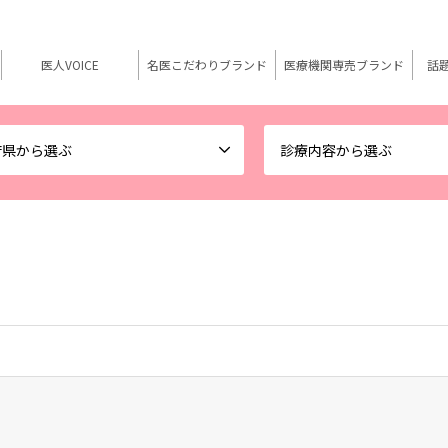
医人VOICE
名医こだわりブランド
医療機関専売ブランド
話
府県から選ぶ
診療内容から選ぶ