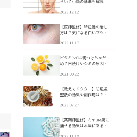
らい？小顔の基準も解説
2023.12.12
【医師監修】稗粒腫の治し
方は？気になる白いブツブ
ツの原因と自宅でできるケ
2023.11.17
アについて
ビタミンCは朝つけちゃだ
め？日焼けやシミの原因に
なるってホント？
2021.09.22
【教えてドクター】防風通
聖散の効果や副作用は？長
期服用は危険なの？
2023.07.27
【薬剤師監修】ミヤBM錠に
痩せる効果は本当にある
の？
2023.11.10