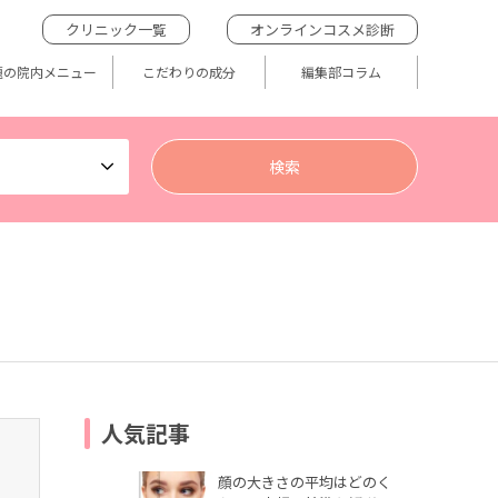
クリニック一覧
オンラインコスメ診断
題の院内メニュー
こだわりの成分
編集部コラム
人気記事
顔の大きさの平均はどのく