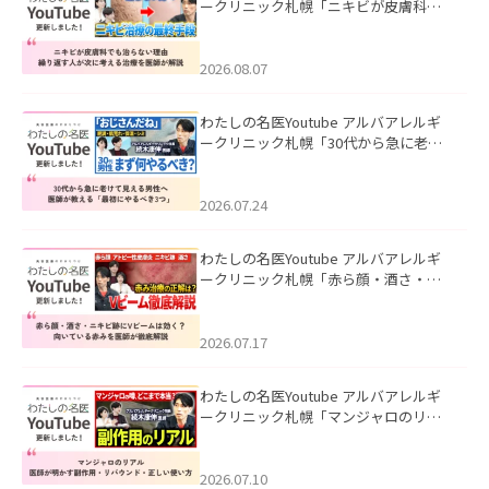
ークリニック札幌「ニキビが皮膚科で
も治らない理由｜繰り返す人が次に考
える治療を医師が解説」を公開いたし
ました。
2026.08.07
わたしの名医Youtube アルバアレルギ
ークリニック札幌「30代から急に老け
て見える男性へ｜医師が教える「最初
にやるべき3つ」」を公開いたしまし
た。
2026.07.24
わたしの名医Youtube アルバアレルギ
ークリニック札幌「赤ら顔・酒さ・ニ
キビ跡にVビームは効く？向いている赤
みを医師が徹底解説」を公開いたしま
した。
2026.07.17
わたしの名医Youtube アルバアレルギ
ークリニック札幌「マンジャロのリア
ル｜医師が明かす副作用・リバウン
ド・正しい使い方」を公開いたしまし
た。
2026.07.10