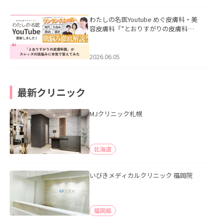
わたしの名医Youtube めぐ皮膚科・美
容皮膚科「”とおりすがりの皮膚科
医”がスレッズの肌悩みに本気で答えて
みた」を公開いたしました。
2026.06.05
最新クリニック
MJクリニック札幌
北海道
いびきメディカルクリニック 福岡院
福岡県