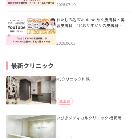
た。
2026.07.10
わたしの名医Youtube めぐ皮膚科・美
容皮膚科「”とおりすがりの皮膚科
医”がスレッズの肌悩みに本気で答えて
みた」を公開いたしました。
2026.06.05
最新クリニック
MJクリニック札幌
北海道
いびきメディカルクリニック 福岡院