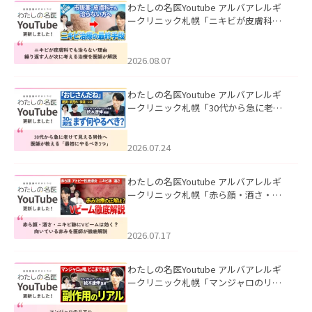
わたしの名医Youtube アルバアレルギ
ークリニック札幌「ニキビが皮膚科で
も治らない理由｜繰り返す人が次に考
える治療を医師が解説」を公開いたし
ました。
2026.08.07
わたしの名医Youtube アルバアレルギ
ークリニック札幌「30代から急に老け
て見える男性へ｜医師が教える「最初
にやるべき3つ」」を公開いたしまし
た。
2026.07.24
わたしの名医Youtube アルバアレルギ
ークリニック札幌「赤ら顔・酒さ・ニ
キビ跡にVビームは効く？向いている赤
みを医師が徹底解説」を公開いたしま
した。
2026.07.17
わたしの名医Youtube アルバアレルギ
ークリニック札幌「マンジャロのリア
ル｜医師が明かす副作用・リバウン
ド・正しい使い方」を公開いたしまし