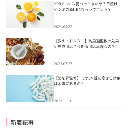
ビタミンCは朝つけちゃだめ？日焼け
やシミの原因になるってホント？
2021.09.22
【教えてドクター】防風通聖散の効果
や副作用は？長期服用は危険なの？
2023.07.27
【薬剤師監修】ミヤBM錠に痩せる効果
は本当にあるの？
2023.11.10
新着記事