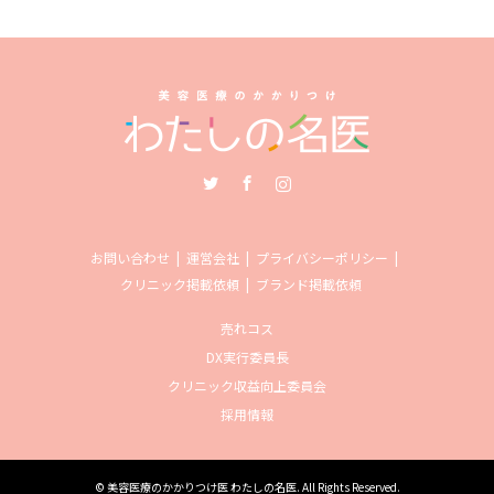
Twitter
Facebook
Instagram
お問い合わせ
運営会社
プライバシーポリシー
クリニック掲載依頼
ブランド掲載依頼
売れコス
DX実行委員長
クリニック収益向上委員会
採用情報
©
美容医療のかかりつけ医 わたしの名医
. All Rights Reserved.