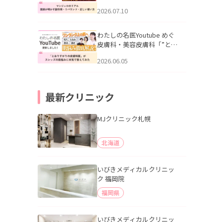
幌「マンジャロのリアル｜
2026.07.10
医師が明かす副作用・リバ
ウンド・正しい使い方」を
公開いたしました。
わたしの名医Youtube めぐ
皮膚科・美容皮膚科「”とお
りすがりの皮膚科医”がスレ
2026.06.05
ッズの肌悩みに本気で答え
てみた」を公開いたしまし
た。
最新クリニック
MJクリニック札幌
北海道
いびきメディカルクリニッ
ク 福岡院
福岡県
いびきメディカルクリニッ