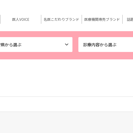
医人VOICE
名医こだわりブランド
医療機関専売ブランド
話
府県から選ぶ
診療内容から選ぶ