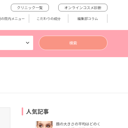
クリニック一覧
オンラインコスメ診断
題の院内メニュー
こだわりの成分
編集部コラム
人気記事
顔の大きさの平均はどのく