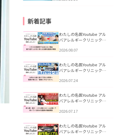
新着記事
わたしの名医Youtube アル
バアレルギークリニック札
幌「ニキビが皮膚科でも治
2026.08.07
らない理由｜繰り返す人が
次に考える治療を医師が解
説」を公開いたしました。
わたしの名医Youtube アル
バアレルギークリニック札
幌「30代から急に老けて見
2026.07.24
える男性へ｜医師が教える
「最初にやるべき3つ」」を
公開いたしました。
わたしの名医Youtube アル
バアレルギークリニック札
幌「赤ら顔・酒さ・ニキビ
2026.07.17
跡にVビームは効く？向いて
いる赤みを医師が徹底解
説」を公開いたしました。
わたしの名医Youtube アル
バアレルギークリニック札