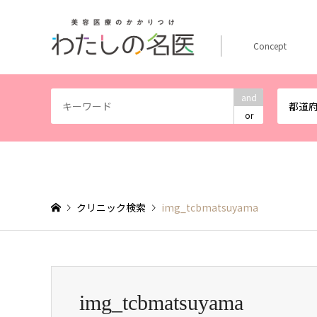
Concept
and
都道
or
クリニック検索
img_tcbmatsuyama
img_tcbmatsuyama