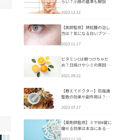
らい？小顔の基準も解説
2023.12.12
【医師監修】稗粒腫の治し
方は？気になる白いブツブ
ツの原因と自宅でできるケ
2023.11.17
アについて
ビタミンCは朝つけちゃだ
め？日焼けやシミの原因に
なるってホント？
2021.09.22
【教えてドクター】防風通
聖散の効果や副作用は？長
期服用は危険なの？
2023.07.27
【薬剤師監修】ミヤBM錠に
痩せる効果は本当にある
の？
2023.11.10