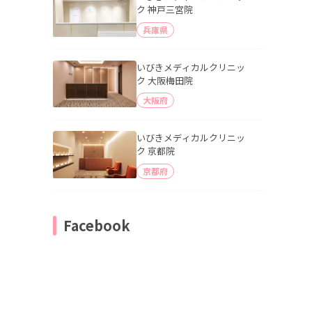
ク 神戸三宮院
兵庫県
いびきメディカルクリニッ
ク 大阪梅田院
大阪府
いびきメディカルクリニッ
ク 京都院
京都府
Facebook