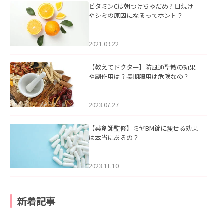
ビタミンCは朝つけちゃだめ？日焼け
やシミの原因になるってホント？
2021.09.22
【教えてドクター】防風通聖散の効果
や副作用は？長期服用は危険なの？
2023.07.27
【薬剤師監修】ミヤBM錠に痩せる効果
は本当にあるの？
2023.11.10
新着記事