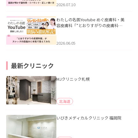
た。
2026.07.10
わたしの名医Youtube めぐ皮膚科・美
容皮膚科「”とおりすがりの皮膚科
医”がスレッズの肌悩みに本気で答えて
みた」を公開いたしました。
2026.06.05
最新クリニック
MJクリニック札幌
北海道
いびきメディカルクリニック 福岡院