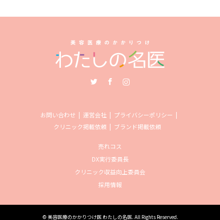
Twitter
Facebook
Instagram
お問い合わせ
運営会社
プライバシーポリシー
クリニック掲載依頼
ブランド掲載依頼
売れコス
DX実行委員長
クリニック収益向上委員会
採用情報
©
美容医療のかかりつけ医 わたしの名医
. All Rights Reserved.