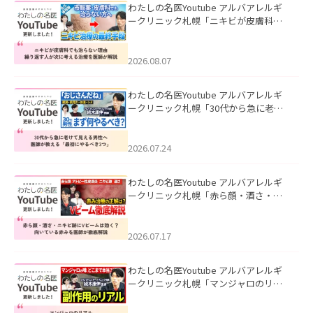
わたしの名医Youtube アルバアレルギ
ークリニック札幌「ニキビが皮膚科で
も治らない理由｜繰り返す人が次に考
える治療を医師が解説」を公開いたし
ました。
2026.08.07
わたしの名医Youtube アルバアレルギ
ークリニック札幌「30代から急に老け
て見える男性へ｜医師が教える「最初
にやるべき3つ」」を公開いたしまし
た。
2026.07.24
わたしの名医Youtube アルバアレルギ
ークリニック札幌「赤ら顔・酒さ・ニ
キビ跡にVビームは効く？向いている赤
みを医師が徹底解説」を公開いたしま
した。
2026.07.17
わたしの名医Youtube アルバアレルギ
ークリニック札幌「マンジャロのリア
ル｜医師が明かす副作用・リバウン
ド・正しい使い方」を公開いたしまし