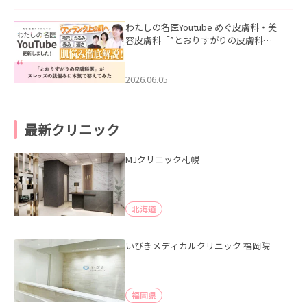
わたしの名医Youtube めぐ皮膚科・美
容皮膚科「”とおりすがりの皮膚科
医”がスレッズの肌悩みに本気で答えて
みた」を公開いたしました。
2026.06.05
最新クリニック
MJクリニック札幌
北海道
いびきメディカルクリニック 福岡院
福岡県