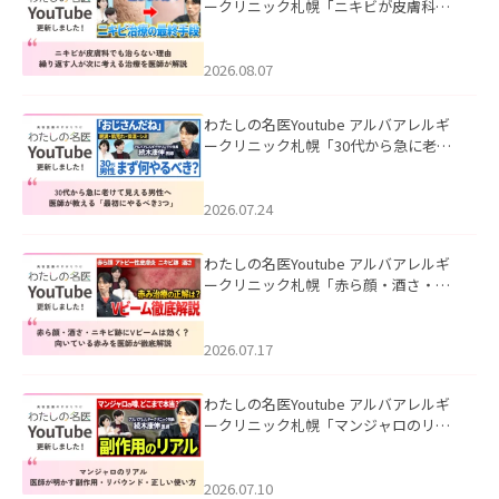
ークリニック札幌「ニキビが皮膚科で
も治らない理由｜繰り返す人が次に考
える治療を医師が解説」を公開いたし
ました。
2026.08.07
わたしの名医Youtube アルバアレルギ
ークリニック札幌「30代から急に老け
て見える男性へ｜医師が教える「最初
にやるべき3つ」」を公開いたしまし
た。
2026.07.24
わたしの名医Youtube アルバアレルギ
ークリニック札幌「赤ら顔・酒さ・ニ
キビ跡にVビームは効く？向いている赤
みを医師が徹底解説」を公開いたしま
した。
2026.07.17
わたしの名医Youtube アルバアレルギ
ークリニック札幌「マンジャロのリア
ル｜医師が明かす副作用・リバウン
ド・正しい使い方」を公開いたしまし
た。
2026.07.10