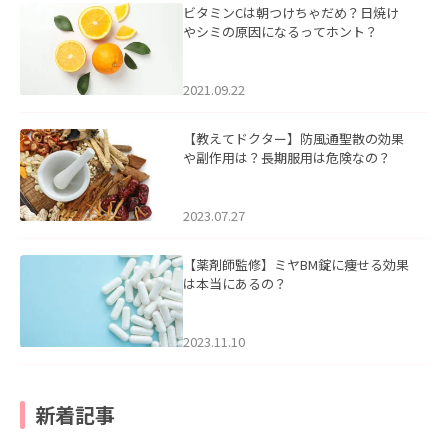
ビタミンCは朝つけちゃだめ？日焼け
やシミの原因になるってホント？
2021.09.22
【教えてドクター】防風通聖散の効果
や副作用は？長期服用は危険なの？
2023.07.27
【薬剤師監修】ミヤBM錠に痩せる効果
は本当にあるの？
2023.11.10
新着記事