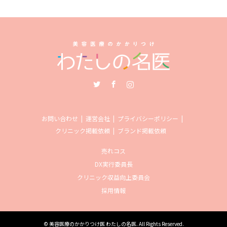
Twitter
Facebook
Instagram
お問い合わせ
運営会社
プライバシーポリシー
クリニック掲載依頼
ブランド掲載依頼
売れコス
DX実行委員長
クリニック収益向上委員会
採用情報
©
美容医療のかかりつけ医 わたしの名医
. All Rights Reserved.