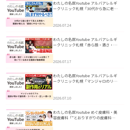
わたしの名医Youtube アルバアレルギ
ークリニック札幌「30代から急に老け
て見える男性へ｜医師が教える「最初
にやるべき3つ」」を公開いたしまし
た。
2026.07.24
わたしの名医Youtube アルバアレルギ
ークリニック札幌「赤ら顔・酒さ・ニ
キビ跡にVビームは効く？向いている赤
みを医師が徹底解説」を公開いたしま
した。
2026.07.17
わたしの名医Youtube アルバアレルギ
ークリニック札幌「マンジャロのリア
ル｜医師が明かす副作用・リバウン
ド・正しい使い方」を公開いたしまし
た。
2026.07.10
わたしの名医Youtube めぐ皮膚科・美
容皮膚科「”とおりすがりの皮膚科
医”がスレッズの肌悩みに本気で答えて
みた」を公開いたしました。