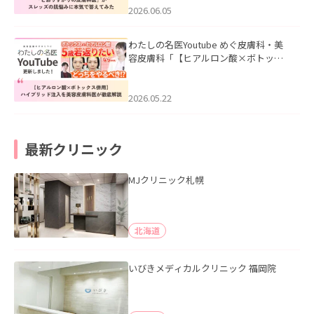
2026.06.05
わたしの名医Youtube めぐ皮膚科・美
容皮膚科「【ヒアルロン酸×ボトック
ス併用】ハイブリッド注入を美容皮膚
科医が徹底解説」を公開いたしまし
た。
2026.05.22
最新クリニック
MJクリニック札幌
北海道
いびきメディカルクリニック 福岡院