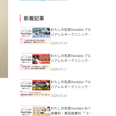
新着記事
わたしの名医Youtube アル
バアレルギークリニック札
幌「30代から急に老けて見
2026.07.24
える男性へ｜医師が教える
「最初にやるべき3つ」」を
公開いたしました。
わたしの名医Youtube アル
バアレルギークリニック札
幌「赤ら顔・酒さ・ニキビ
2026.07.17
跡にVビームは効く？向いて
いる赤みを医師が徹底解
説」を公開いたしました。
わたしの名医Youtube アル
バアレルギークリニック札
幌「マンジャロのリアル｜
2026.07.10
医師が明かす副作用・リバ
ウンド・正しい使い方」を
公開いたしました。
わたしの名医Youtube めぐ
皮膚科・美容皮膚科「”とお