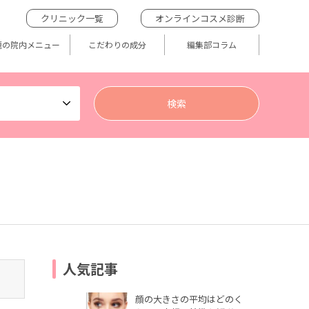
クリニック一覧
オンラインコスメ診断
題の院内メニュー
こだわりの成分
編集部コラム
人気記事
顔の大きさの平均はどのく