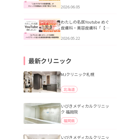
りすがりの皮膚科医”がスレ
2026.06.05
ッズの肌悩みに本気で答え
てみた」を公開いたしまし
た。
わたしの名医Youtube めぐ
皮膚科・美容皮膚科「【ヒ
アルロン酸×ボトックス併
2026.05.22
用】ハイブリッド注入を美
容皮膚科医が徹底解説」を
公開いたしました。
最新クリニック
MJクリニック札幌
北海道
いびきメディカルクリニッ
ク 福岡院
福岡県
いびきメディカルクリニッ