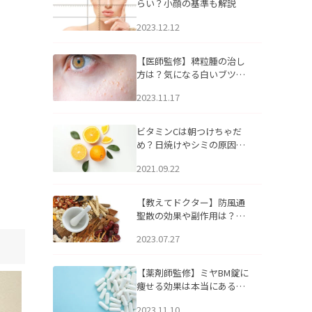
らい？小顔の基準も解説
2023.12.12
【医師監修】稗粒腫の治し
方は？気になる白いブツブ
ツの原因と自宅でできるケ
2023.11.17
アについて
ビタミンCは朝つけちゃだ
め？日焼けやシミの原因に
なるってホント？
2021.09.22
【教えてドクター】防風通
聖散の効果や副作用は？長
期服用は危険なの？
2023.07.27
【薬剤師監修】ミヤBM錠に
痩せる効果は本当にある
の？
2023.11.10