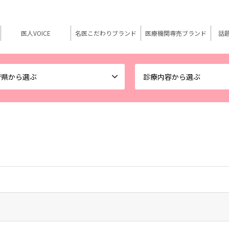
医人VOICE
名医こだわりブランド
医療機関専売ブランド
話
府県から選ぶ
診療内容から選ぶ