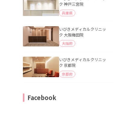
ク 神戸三宮院
兵庫県
いびきメディカルクリニッ
ク 大阪梅田院
大阪府
いびきメディカルクリニッ
ク 京都院
京都府
Facebook