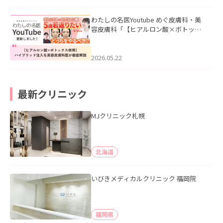
わたしの名医Youtube めぐ皮膚科・美
容皮膚科「【ヒアルロン酸×ボトック
ス併用】ハイブリッド注入を美容皮膚
科医が徹底解説」を公開いたしまし
た。
2026.05.22
最新クリニック
MJクリニック札幌
北海道
いびきメディカルクリニック 福岡院
福岡県