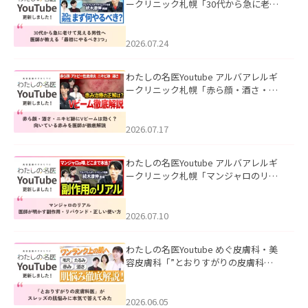
ークリニック札幌「30代から急に老け
て見える男性へ｜医師が教える「最初
にやるべき3つ」」を公開いたしまし
た。
2026.07.24
わたしの名医Youtube アルバアレルギ
ークリニック札幌「赤ら顔・酒さ・ニ
キビ跡にVビームは効く？向いている赤
みを医師が徹底解説」を公開いたしま
した。
2026.07.17
わたしの名医Youtube アルバアレルギ
ークリニック札幌「マンジャロのリア
ル｜医師が明かす副作用・リバウン
ド・正しい使い方」を公開いたしまし
た。
2026.07.10
わたしの名医Youtube めぐ皮膚科・美
容皮膚科「”とおりすがりの皮膚科
医”がスレッズの肌悩みに本気で答えて
みた」を公開いたしました。
2026.06.05