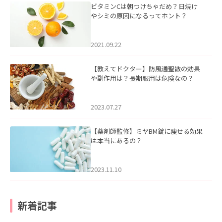
ビタミンCは朝つけちゃだめ？日焼け
やシミの原因になるってホント？
2021.09.22
【教えてドクター】防風通聖散の効果
や副作用は？長期服用は危険なの？
2023.07.27
【薬剤師監修】ミヤBM錠に痩せる効果
は本当にあるの？
2023.11.10
新着記事