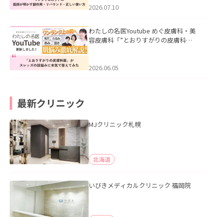
た。
2026.07.10
わたしの名医Youtube めぐ皮膚科・美
容皮膚科「”とおりすがりの皮膚科
医”がスレッズの肌悩みに本気で答えて
みた」を公開いたしました。
2026.06.05
最新クリニック
MJクリニック札幌
北海道
いびきメディカルクリニック 福岡院