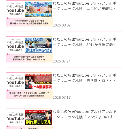
わたしの名医Youtube アルバアレルギ
ークリニック札幌「ニキビが皮膚科で
も治らない理由｜繰り返す人が次に考
える治療を医師が解説」を公開いたし
ました。
2026.08.07
わたしの名医Youtube アルバアレルギ
ークリニック札幌「30代から急に老け
て見える男性へ｜医師が教える「最初
にやるべき3つ」」を公開いたしまし
た。
2026.07.24
わたしの名医Youtube アルバアレルギ
ークリニック札幌「赤ら顔・酒さ・ニ
キビ跡にVビームは効く？向いている赤
みを医師が徹底解説」を公開いたしま
した。
2026.07.17
わたしの名医Youtube アルバアレルギ
ークリニック札幌「マンジャロのリア
ル｜医師が明かす副作用・リバウン
ド・正しい使い方」を公開いたしまし