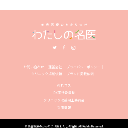
Twitter
Facebook
Instagram
お問い合わせ
運営会社
プライバシーポリシー
クリニック掲載依頼
ブランド掲載依頼
売れコス
DX実行委員長
クリニック収益向上委員会
採用情報
©
美容医療のかかりつけ医 わたしの名医
. All Rights Reserved.