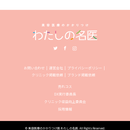
Twitter
Facebook
Instagram
お問い合わせ
運営会社
プライバシーポリシー
クリニック掲載依頼
ブランド掲載依頼
売れコス
DX実行委員長
クリニック収益向上委員会
採用情報
©
美容医療のかかりつけ医 わたしの名医
. All Rights Reserved.