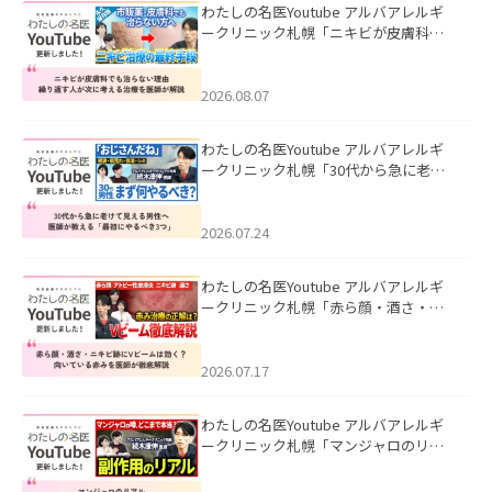
わたしの名医Youtube アルバアレルギ
ークリニック札幌「ニキビが皮膚科で
も治らない理由｜繰り返す人が次に考
える治療を医師が解説」を公開いたし
ました。
2026.08.07
わたしの名医Youtube アルバアレルギ
ークリニック札幌「30代から急に老け
て見える男性へ｜医師が教える「最初
にやるべき3つ」」を公開いたしまし
た。
2026.07.24
わたしの名医Youtube アルバアレルギ
ークリニック札幌「赤ら顔・酒さ・ニ
キビ跡にVビームは効く？向いている赤
みを医師が徹底解説」を公開いたしま
した。
2026.07.17
わたしの名医Youtube アルバアレルギ
ークリニック札幌「マンジャロのリア
ル｜医師が明かす副作用・リバウン
ド・正しい使い方」を公開いたしまし