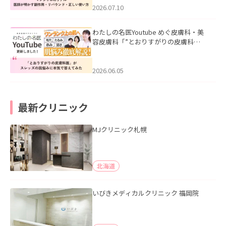
た。
2026.07.10
わたしの名医Youtube めぐ皮膚科・美
容皮膚科「”とおりすがりの皮膚科
医”がスレッズの肌悩みに本気で答えて
みた」を公開いたしました。
2026.06.05
最新クリニック
MJクリニック札幌
北海道
いびきメディカルクリニック 福岡院