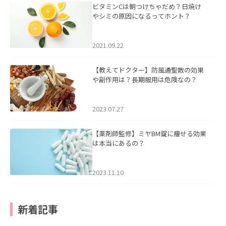
ビタミンCは朝つけちゃだめ？日焼け
やシミの原因になるってホント？
2021.09.22
【教えてドクター】防風通聖散の効果
や副作用は？長期服用は危険なの？
2023.07.27
【薬剤師監修】ミヤBM錠に痩せる効果
は本当にあるの？
2023.11.10
新着記事