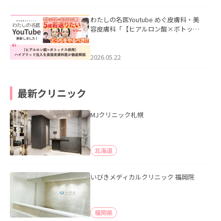
わたしの名医Youtube めぐ皮膚科・美
容皮膚科「【ヒアルロン酸×ボトック
ス併用】ハイブリッド注入を美容皮膚
科医が徹底解説」を公開いたしまし
た。
2026.05.22
最新クリニック
MJクリニック札幌
北海道
いびきメディカルクリニック 福岡院
福岡県