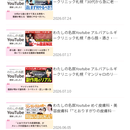
ークリニック札幌「30代から急に老け
て見える男性へ｜医師が教える「最初
にやるべき3つ」」を公開いたしまし
た。
2026.07.24
わたしの名医Youtube アルバアレルギ
ークリニック札幌「赤ら顔・酒さ・ニ
キビ跡にVビームは効く？向いている赤
みを医師が徹底解説」を公開いたしま
した。
2026.07.17
わたしの名医Youtube アルバアレルギ
ークリニック札幌「マンジャロのリア
ル｜医師が明かす副作用・リバウン
ド・正しい使い方」を公開いたしまし
た。
2026.07.10
わたしの名医Youtube めぐ皮膚科・美
容皮膚科「”とおりすがりの皮膚科
医”がスレッズの肌悩みに本気で答えて
みた」を公開いたしました。
2026.06.05